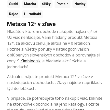
Sushi
Matcha
Šišky
Protein
Noviny
Rajec
Hurmikaki
Metaxa 12* v zľave
Hľadáte v ktorom obchode nakúpite najlacnejšie?
Už viac nehľadajte. Vami hľadaný produkt Metaxa
12*, za akciovú cenu, je aktuálne v 0 letákoch.
Pozrite si všetky ponuky v katalógoch vašich
obľúbených slovenských obchodov a porovnajte si
ceny. S
Kimbino.sk
je hľadanie akcií rýchle a
jednoduché.
Aktuálne nájdete produkt Metaxa 12* v zľave v
nasledujúcich obchodoch: . Zľavy nájdete napríklad v
týchto letákoch:
V prípade, že potrebujete toho nakúpiť viac, kliknite
na ktorýkoľvek obchod a na jeho katalógy. Pozrite
si ponuku napríklad aj na produkty
Kapor
,