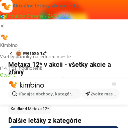
Aktuálne letáky vždy po ruke
Pridať do Chrome - ZADARMO
Kimbino
Metaxa 12*
Všetky ponuky na jednom mieste
Metaxa 12* v akcii - všetky akcie a
(14,1 tis. hodnotení)
zľavy
Otvoriť
Pre daný výraz sme nenašli žiadne výsledky.
Metaxa 12* v akcii - Kde kúpiť?
Hľadajte obchody, kategórie, produkty...
Zvoľte mesto
Tesco
Metaxa 12*
Lidl
Metaxa 12*
Kaufland
Metaxa 12*
Ďalšie letáky z kategórie