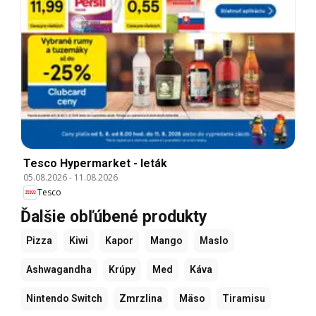
Tesco Hypermarket - leták
05.08.2026
-
11.08.2026
Tesco
Ďalšie obľúbené produkty
Pizza
Kiwi
Kapor
Mango
Maslo
Ashwagandha
Krúpy
Med
Káva
Nintendo Switch
Zmrzlina
Mäso
Tiramisu