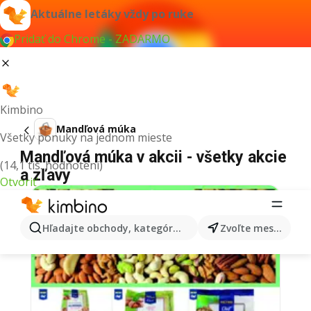
Aktuálne letáky vždy po ruke
Pridať do Chrome - ZADARMO
Kimbino
Mandľová múka
Všetky ponuky na jednom mieste
Mandľová múka v akcii - všetky akcie
(14,1 tis. hodnotení)
a zľavy
Otvoriť
Hľadajte obchody, kategórie, produkty...
Zvoľte mesto