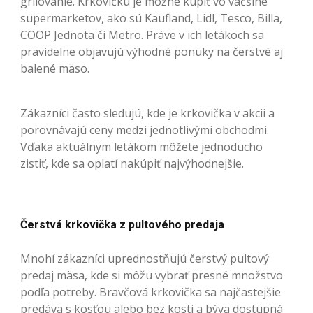
grilovanie. Krkovičku je možné kúpiť vo väčšine
supermarketov, ako sú Kaufland, Lidl, Tesco, Billa,
COOP Jednota či Metro. Práve v ich letákoch sa
pravidelne objavujú výhodné ponuky na čerstvé aj
balené mäso.
Zákazníci často sledujú, kde je krkovička v akcii a
porovnávajú ceny medzi jednotlivými obchodmi.
Vďaka aktuálnym letákom môžete jednoducho
zistiť, kde sa oplatí nakúpiť najvýhodnejšie.
Čerstvá krkovička z pultového predaja
Mnohí zákazníci uprednostňujú čerstvý pultový
predaj mäsa, kde si môžu vybrať presné množstvo
podľa potreby. Bravčová krkovička sa najčastejšie
predáva s kosťou alebo bez kosti a býva dostupná