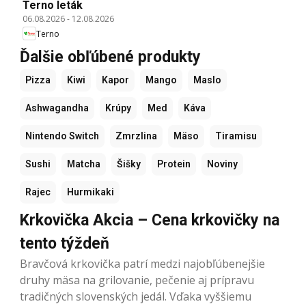
Terno leták
06.08.2026
-
12.08.2026
Terno
Ďalšie obľúbené produkty
Pizza
Kiwi
Kapor
Mango
Maslo
Ashwagandha
Krúpy
Med
Káva
Nintendo Switch
Zmrzlina
Mäso
Tiramisu
Sushi
Matcha
Šišky
Protein
Noviny
Rajec
Hurmikaki
Krkovička Akcia – Cena krkovičky na
tento týždeň
Bravčová krkovička patrí medzi najobľúbenejšie
druhy mäsa na grilovanie, pečenie aj prípravu
tradičných slovenských jedál. Vďaka vyššiemu