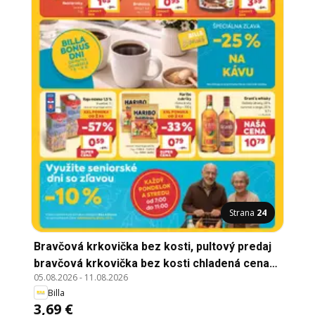
Strana
24
Bravčová krkovička bez kosti, pultový predaj
bravčová krkovička bez kosti chladená cena
05.08.2026
-
11.08.2026
za 1 kg
Billa
3,69 €