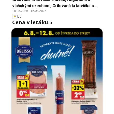
vlašskými orechami, Grilovaná krkovička s
10.08.2026
-
16.08.2026
nivou, ringlotami a vlašskými orechami
Lidl
Cena v letáku