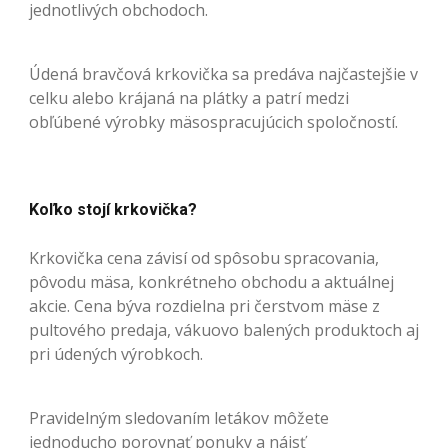
jednotlivých obchodoch.
Údená bravčová krkovička sa predáva najčastejšie v
celku alebo krájaná na plátky a patrí medzi
obľúbené výrobky mäsospracujúcich spoločností.
Koľko stojí krkovička?
Krkovička cena závisí od spôsobu spracovania,
pôvodu mäsa, konkrétneho obchodu a aktuálnej
akcie. Cena býva rozdielna pri čerstvom mäse z
pultového predaja, vákuovo balených produktoch aj
pri údených výrobkoch.
Pravidelným sledovaním letákov môžete
jednoducho porovnať ponuky a nájsť