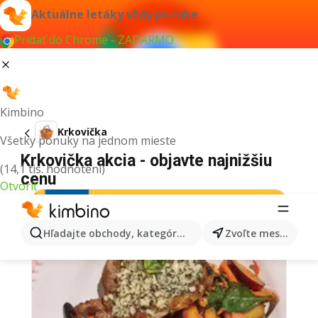
Aktuálne letáky vždy po ruke
Pridať do Chrome - ZADARMO
Kimbino
Krkovička
Všetky ponuky na jednom mieste
Krkovička akcia - objavte najnižšiu
(14,1 tis. hodnotení)
cenu
Otvoriť
Hľadajte obchody, kategórie, produkty...
Zvoľte mesto