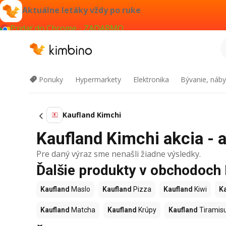
Aktuálne letáky vždy po ruke
Pridať do Chrome - ZADARMO
Ponuky
Hypermarkety
Elektronika
Bývanie, náby
Kaufland Kimchi
Kaufland Kimchi akcia - a
Pre daný výraz sme nenašli žiadne výsledky.
Ďalšie produkty v obchodoch
Kaufland
Maslo
Kaufland
Pizza
Kaufland
Kiwi
K
Kaufland
Matcha
Kaufland
Krúpy
Kaufland
Tiramis