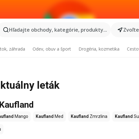
Hľadajte obchody, kategórie, produkty...
Zvoľt
tok, záhrada
Odev, obuv a šport
Drogéria, kozmetika
Cesto
ktuálny leták
 Kaufland
aufland
Mango
Kaufland
Med
Kaufland
Zmrzlina
Kaufland
Su
u