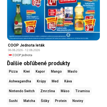
COOP Jednota leták
06.08.2026
-
12.08.2026
COOP Jednota
Ďalšie obľúbené produkty
Pizza
Kiwi
Kapor
Mango
Maslo
Ashwagandha
Krúpy
Med
Káva
Nintendo Switch
Zmrzlina
Mäso
Tiramisu
Sushi
Matcha
Šišky
Protein
Noviny