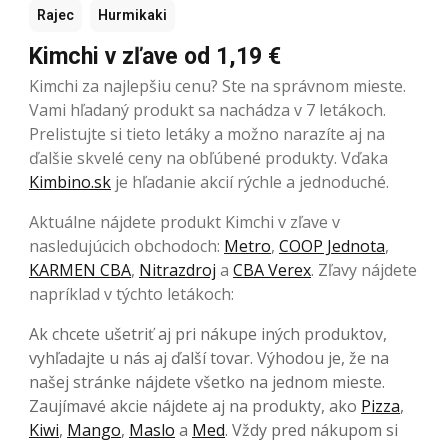
Rajec
Hurmikaki
Kimchi v zľave od 1,19 €
Kimchi za najlepšiu cenu? Ste na správnom mieste.
Vami hľadaný produkt sa nachádza v 7 letákoch.
Prelistujte si tieto letáky a možno narazíte aj na
ďalšie skvelé ceny na obľúbené produkty. Vďaka
Kimbino.sk
je hľadanie akcií rýchle a jednoduché.
Aktuálne nájdete produkt Kimchi v zľave v
nasledujúcich obchodoch:
Metro
,
COOP Jednota
,
KARMEN CBA
,
Nitrazdroj
a
CBA Verex
. Zľavy nájdete
napríklad v týchto letákoch:
Ak chcete ušetriť aj pri nákupe iných produktov,
vyhľadajte u nás aj ďalší tovar. Výhodou je, že na
našej stránke nájdete všetko na jednom mieste.
Zaujímavé akcie nájdete aj na produkty, ako
Pizza
,
Kiwi
,
Mango
,
Maslo
a
Med
. Vždy pred nákupom si