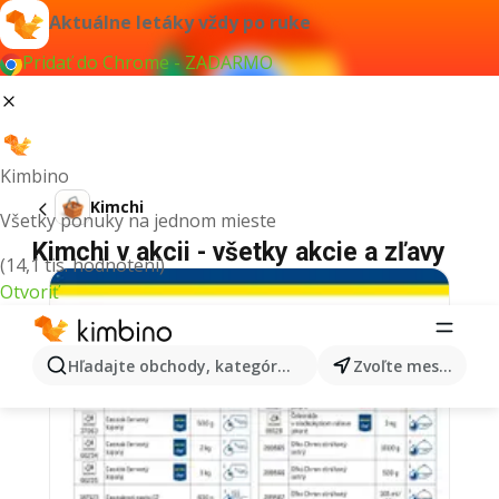
Aktuálne letáky vždy po ruke
Pridať do Chrome - ZADARMO
Kimbino
Kimchi
Všetky ponuky na jednom mieste
Kimchi v akcii - všetky akcie a zľavy
(14,1 tis. hodnotení)
Otvoriť
Hľadajte obchody, kategórie, produkty...
Zvoľte mesto