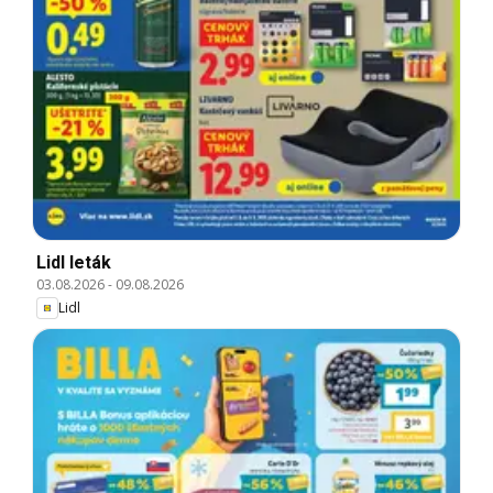
Lidl leták
03.08.2026
-
09.08.2026
Lidl