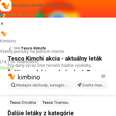
Aktuálne letáky vždy po ruke
Pridať do Chrome - ZADARMO
Kimbino
Tesco Kimchi
Všetky ponuky na jednom mieste
Tesco Kimchi akcia - aktuálny leták
(14,1 tis. hodnotení)
Pre daný výraz sme nenašli žiadne výsledky.
Otvoriť
Ďalšie produkty v obchodoch Tesco
Tesco
Pizza
Tesco
Kiwi
Tesco
Mango
Hľadajte obchody, kategórie, produkty...
Zvoľte mesto
Tesco
Maslo
Tesco
Krúpy
Tesco
Med
Tesco
Zmrzlina
Tesco
Tiramisu
Ďalšie letáky z kategórie