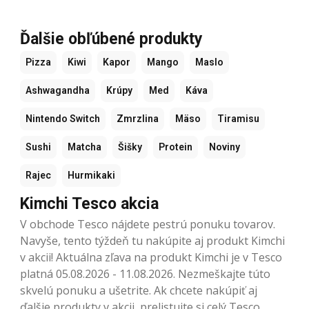
Ďalšie obľúbené produkty
Pizza
Kiwi
Kapor
Mango
Maslo
Ashwagandha
Krúpy
Med
Káva
Nintendo Switch
Zmrzlina
Mäso
Tiramisu
Sushi
Matcha
Šišky
Protein
Noviny
Rajec
Hurmikaki
Kimchi Tesco akcia
V obchode Tesco nájdete pestrú ponuku tovarov.
Navyše, tento týždeň tu nakúpite aj produkt Kimchi
v akcii! Aktuálna zľava na produkt Kimchi je v Tesco
platná 05.08.2026 - 11.08.2026. Nezmeškajte túto
skvelú ponuku a ušetrite. Ak chcete nakúpiť aj
ďalšie produkty v akcii, prelistujte si celý Tesco