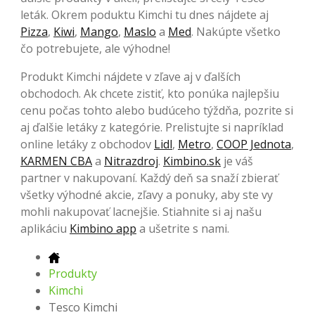
leták. Okrem poduktu Kimchi tu dnes nájdete aj
Pizza
,
Kiwi
,
Mango
,
Maslo
a
Med
. Nakúpte všetko
čo potrebujete, ale výhodne!
Produkt Kimchi nájdete v zľave aj v ďalších
obchodoch. Ak chcete zistiť, kto ponúka najlepšiu
cenu počas tohto alebo budúceho týždňa, pozrite si
aj ďalšie letáky z kategórie. Prelistujte si napríklad
online letáky z obchodov
Lidl
,
Metro
,
COOP Jednota
,
KARMEN CBA
a
Nitrazdroj
.
Kimbino.sk
je váš
partner v nakupovaní. Každý deň sa snaží zbierať
všetky výhodné akcie, zľavy a ponuky, aby ste vy
mohli nakupovať lacnejšie. Stiahnite si aj našu
aplikáciu
Kimbino app
a ušetrite s nami.
Produkty
Kimchi
Tesco Kimchi