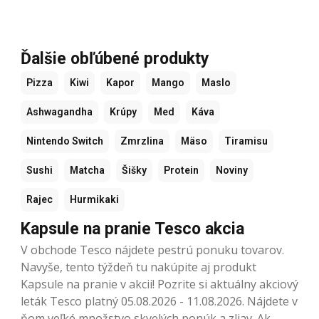
Ďalšie obľúbené produkty
Pizza
Kiwi
Kapor
Mango
Maslo
Ashwagandha
Krúpy
Med
Káva
Nintendo Switch
Zmrzlina
Mäso
Tiramisu
Sushi
Matcha
Šišky
Protein
Noviny
Rajec
Hurmikaki
Kapsule na pranie Tesco akcia
V obchode Tesco nájdete pestrú ponuku tovarov.
Navyše, tento týždeň tu nakúpite aj produkt
Kapsule na pranie v akcii! Pozrite si aktuálny akciový
leták Tesco platný 05.08.2026 - 11.08.2026. Nájdete v
ňom veľké množstvo skvelých ponúk a zliav. Ak