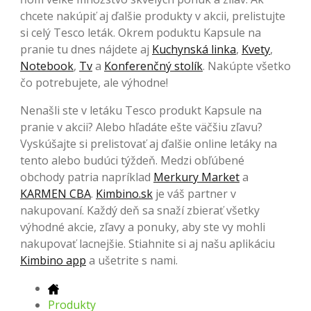
chcete nakúpiť aj ďalšie produkty v akcii, prelistujte
si celý Tesco leták. Okrem poduktu Kapsule na
pranie tu dnes nájdete aj
Kuchynská linka
,
Kvety
,
Notebook
,
Tv
a
Konferenčný stolík
. Nakúpte všetko
čo potrebujete, ale výhodne!
Nenašli ste v letáku Tesco produkt Kapsule na
pranie v akcii? Alebo hľadáte ešte väčšiu zľavu?
Vyskúšajte si prelistovať aj ďalšie online letáky na
tento alebo budúci týždeň. Medzi obľúbené
obchody patria napríklad
Merkury Market
a
KARMEN CBA
.
Kimbino.sk
je váš partner v
nakupovaní. Každý deň sa snaží zbierať všetky
výhodné akcie, zľavy a ponuky, aby ste vy mohli
nakupovať lacnejšie. Stiahnite si aj našu aplikáciu
Kimbino app
a ušetrite s nami.
Produkty