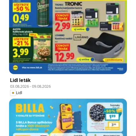
Lidl leták
03.08.2026
-
09.08.2026
Lidl