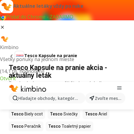
Aktuálne letáky vždy po ruke
Pridať do Chrome - ZADARMO
Kimbino
Tesco Kapsule na pranie
Všetky ponuky na jednom mieste
Tesco Kapsule na pranie akcia -
(14,1 tis. hodnotení)
aktuálny leták
Otvoriť
Pre daný výraz sme nenašli žiadne výsledky.
Ďalšie produkty v obchodoch Tesco
Hľadajte obchody, kategórie, produkty...
Zvoľte mesto
Tesco
Mop
Tesco
Torty
Tesco
Ryby
Tesco
Biely ocot
Tesco
Sviečky
Tesco
Ariel
Tesco
Peračník
Tesco
Toaletný papier