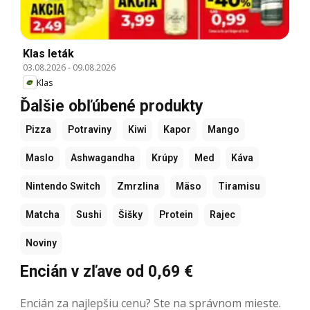
Klas leták
03.08.2026
-
09.08.2026
Klas
Ďalšie obľúbené produkty
Pizza
Potraviny
Kiwi
Kapor
Mango
Maslo
Ashwagandha
Krúpy
Med
Káva
Nintendo Switch
Zmrzlina
Mäso
Tiramisu
Matcha
Sushi
Šišky
Protein
Rajec
Noviny
Encián v zľave od 0,69 €
Encián za najlepšiu cenu? Ste na správnom mieste.