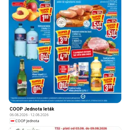
COOP Jednota leták
06.08.2026
-
12.08.2026
COOP Jednota