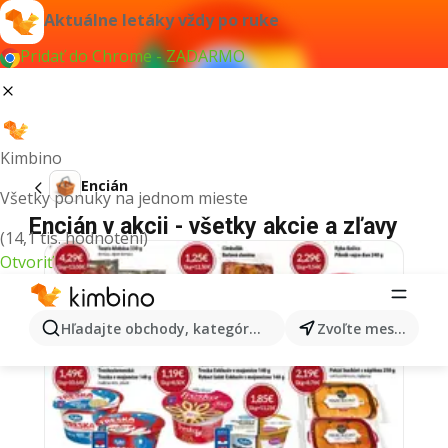
Aktuálne letáky vždy po ruke
Pridať do Chrome - ZADARMO
Kimbino
Encián
Všetky ponuky na jednom mieste
Encián v akcii - všetky akcie a zľavy
(14,1 tis. hodnotení)
Otvoriť
Hľadajte obchody, kategórie, produkty...
Zvoľte mesto