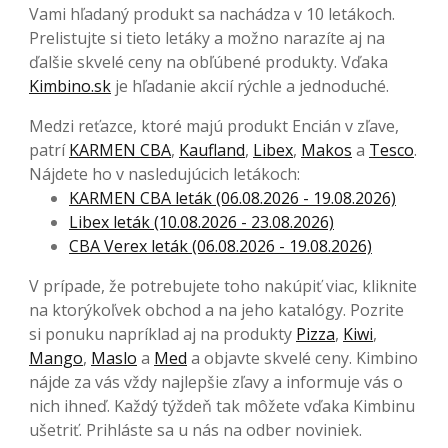
Vami hľadaný produkt sa nachádza v 10 letákoch.
Prelistujte si tieto letáky a možno narazíte aj na
ďalšie skvelé ceny na obľúbené produkty. Vďaka
Kimbino.sk
je hľadanie akcií rýchle a jednoduché.
Medzi reťazce, ktoré majú produkt Encián v zľave,
patrí
KARMEN CBA
,
Kaufland
,
Libex
,
Makos
a
Tesco
.
Nájdete ho v nasledujúcich letákoch:
KARMEN CBA leták (06.08.2026 - 19.08.2026)
Libex leták (10.08.2026 - 23.08.2026)
CBA Verex leták (06.08.2026 - 19.08.2026)
V prípade, že potrebujete toho nakúpiť viac, kliknite
na ktorýkoľvek obchod a na jeho katalógy. Pozrite
si ponuku napríklad aj na produkty
Pizza
,
Kiwi
,
Mango
,
Maslo
a
Med
a objavte skvelé ceny. Kimbino
nájde za vás vždy najlepšie zľavy a informuje vás o
nich ihneď. Každý týždeň tak môžete vďaka Kimbinu
ušetriť. Prihláste sa u nás na odber noviniek.