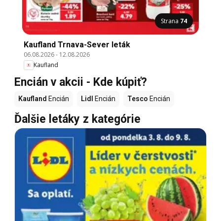
Strana
74
Kaufland Trnava-Sever leták
06.08.2026
-
12.08.2026
Kaufland
Encián v akcii - Kde kúpiť?
Kaufland
Encián
Lidl
Encián
Tesco
Encián
Ďalšie letáky z kategórie