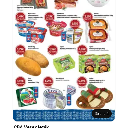
Strana
4
CBA Verex leták