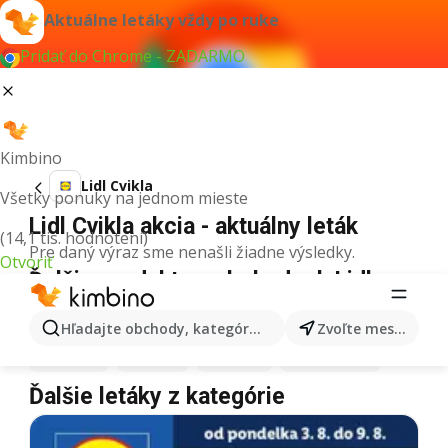
Aktuálne letáky vždy po ruke
Pridať do Chrome - ZADARMO
Kimbino
Lidl Cvikla
Všetky ponuky na jednom mieste
Lidl Cvikla akcia - aktuálny leták
(14,1 tis. hodnotení)
Pre daný výraz sme nenašli žiadne výsledky.
Otvoriť
Ďalšie produkty v obchodoch Lidl
Lidl
Pizza
Lidl
Kiwi
Lidl
Mango
Lidl
Maslo
Hľadajte obchody, kategórie, produkty...
Zvoľte mesto
Lidl
Krúpy
Lidl
Med
Lidl
Káva
Lidl
Zmrzlina
Ďalšie letáky z kategórie