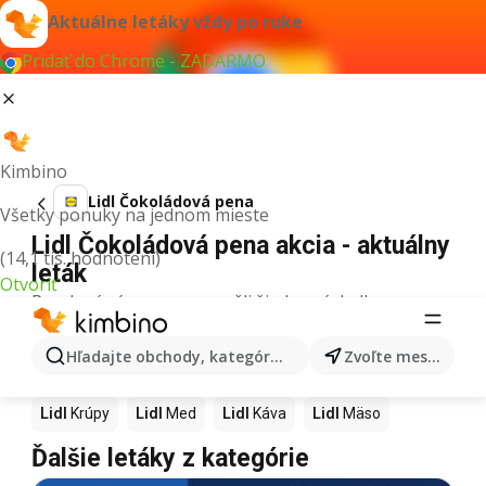
Aktuálne letáky vždy po ruke
Pridať do Chrome - ZADARMO
Kimbino
Lidl Čokoládová pena
Všetky ponuky na jednom mieste
Lidl Čokoládová pena akcia - aktuálny
(14,1 tis. hodnotení)
leták
Otvoriť
Pre daný výraz sme nenašli žiadne výsledky.
Ďalšie produkty v obchodoch Lidl
Hľadajte obchody, kategórie, produkty...
Zvoľte mesto
Lidl
Pizza
Lidl
Kiwi
Lidl
Mango
Lidl
Maslo
Lidl
Krúpy
Lidl
Med
Lidl
Káva
Lidl
Mäso
Ďalšie letáky z kategórie