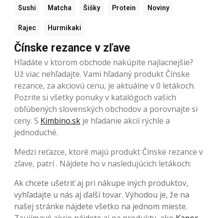
Sushi
Matcha
Šišky
Protein
Noviny
Rajec
Hurmikaki
Čínske rezance v zľave
Hľadáte v ktorom obchode nakúpite najlacnejšie?
Už viac nehľadajte. Vami hľadaný produkt Čínske
rezance, za akciovú cenu, je aktuálne v 0 letákoch.
Pozrite si všetky ponuky v katalógoch vašich
obľúbených slovenských obchodov a porovnajte si
ceny. S
Kimbino.sk
je hľadanie akcií rýchle a
jednoduché.
Medzi reťazce, ktoré majú produkt Čínske rezance v
zľave, patrí . Nájdete ho v nasledujúcich letákoch:
Ak chcete ušetriť aj pri nákupe iných produktov,
vyhľadajte u nás aj ďalší tovar. Výhodou je, že na
našej stránke nájdete všetko na jednom mieste.
Zaujímavé akcie nájdete aj na produkty, ako
Kapor
,