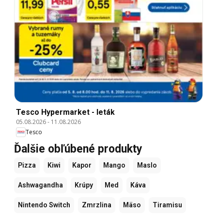
Tesco Hypermarket - leták
05.08.2026
-
11.08.2026
Tesco
Ďalšie obľúbené produkty
Pizza
Kiwi
Kapor
Mango
Maslo
Ashwagandha
Krúpy
Med
Káva
Nintendo Switch
Zmrzlina
Mäso
Tiramisu