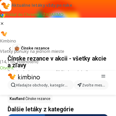
Aktuálne letáky vždy po ruke
Pridať do Chrome - ZADARMO
Kimbino
Čínske rezance
Všetky ponuky na jednom mieste
Čínske rezance v akcii - všetky akcie
(14,1 tis. hodnotení)
a zľavy
Otvoriť
Pre daný výraz sme nenašli žiadne výsledky.
Čínske rezance v akcii - Kde kúpiť?
Hľadajte obchody, kategórie, produkty...
Zvoľte mesto
Tesco
Čínske rezance
Lidl
Čínske rezance
Kaufland
Čínske rezance
Ďalšie letáky z kategórie