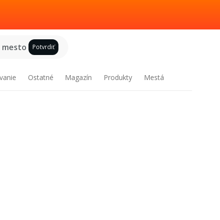
e mesto
Potvrdiť
vanie
Ostatné
Magazín
Produkty
Mestá