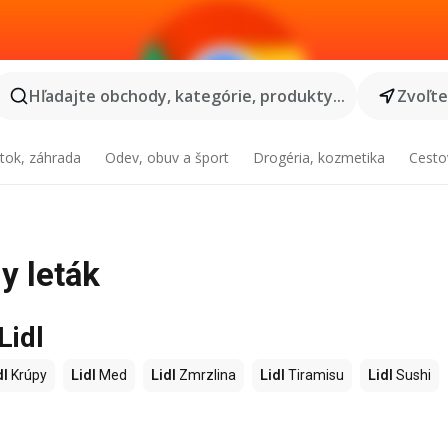
Hľadajte obchody, kategórie, produkty...
Zvoľt
tok, záhrada
Odev, obuv a šport
Drogéria, kozmetika
Cesto
y leták
Lidl
dl
Krúpy
Lidl
Med
Lidl
Zmrzlina
Lidl
Tiramisu
Lidl
Sushi