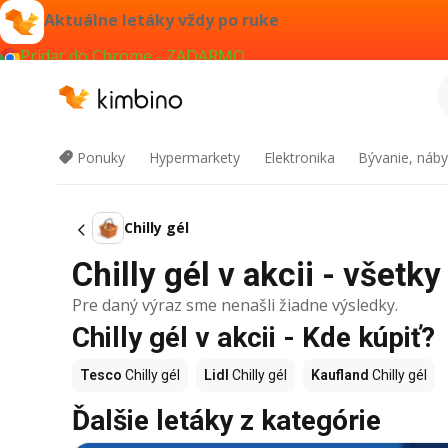
Aktuálne letáky vždy po ruke
Pridať do Chrome - ZADARMO
Ponuky
Hypermarkety
Elektronika
Bývanie, náby
Chilly gél
Chilly gél v akcii - všetky
Pre daný výraz sme nenašli žiadne výsledky.
Chilly gél v akcii - Kde kúpiť?
Tesco
Chilly gél
Lidl
Chilly gél
Kaufland
Chilly gél
Ďalšie letáky z kategórie