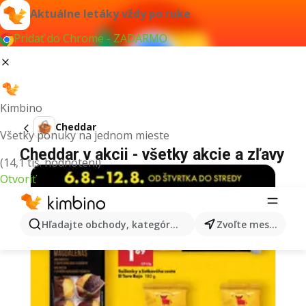
Aktuálne letáky vždy po ruke
Pridať do Chrome - ZADARMO
Kimbino
Cheddar
Všetky ponuky na jednom mieste
Cheddar v akcii - všetky akcie a zľavy
(14,1 tis. hodnotení)
Otvoriť
Hľadajte obchody, kategórie, produkty...
Zvoľte mesto