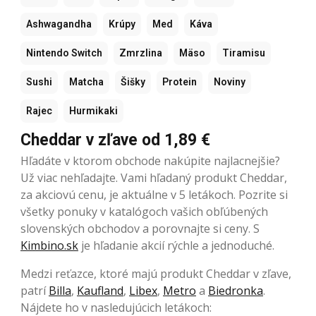
Ashwagandha
Krúpy
Med
Káva
Nintendo Switch
Zmrzlina
Mäso
Tiramisu
Sushi
Matcha
Šišky
Protein
Noviny
Rajec
Hurmikaki
Cheddar v zľave od 1,89 €
Hľadáte v ktorom obchode nakúpite najlacnejšie?
Už viac nehľadajte. Vami hľadaný produkt Cheddar,
za akciovú cenu, je aktuálne v 5 letákoch. Pozrite si
všetky ponuky v katalógoch vašich obľúbených
slovenských obchodov a porovnajte si ceny. S
Kimbino.sk
je hľadanie akcií rýchle a jednoduché.
Medzi reťazce, ktoré majú produkt Cheddar v zľave,
patrí
Billa
,
Kaufland
,
Libex
,
Metro
a
Biedronka
.
Nájdete ho v nasledujúcich letákoch: