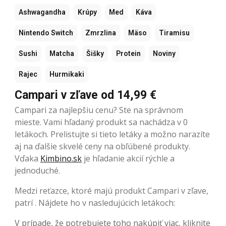
Ashwagandha
Krúpy
Med
Káva
Nintendo Switch
Zmrzlina
Mäso
Tiramisu
Sushi
Matcha
Šišky
Protein
Noviny
Rajec
Hurmikaki
Campari v zľave od 14,99 €
Campari za najlepšiu cenu? Ste na správnom
mieste. Vami hľadaný produkt sa nachádza v 0
letákoch. Prelistujte si tieto letáky a možno narazíte
aj na ďalšie skvelé ceny na obľúbené produkty.
Vďaka
Kimbino.sk
je hľadanie akcií rýchle a
jednoduché.
Medzi reťazce, ktoré majú produkt Campari v zľave,
patrí . Nájdete ho v nasledujúcich letákoch:
V prípade, že potrebujete toho nakúpiť viac, kliknite