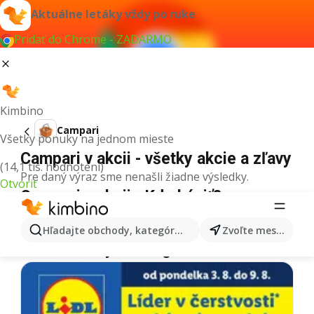
Aktuálne letáky vždy po ruke
Pridať do Chrome - ZADARMO
Kimbino
Campari
Všetky ponuky na jednom mieste
Campari v akcii - všetky akcie a zľavy
(14,1 tis. hodnotení)
Pre daný výraz sme nenašli žiadne výsledky.
Otvoriť
Campari v akcii - Kde kúpiť?
Tesco
Campari
Lidl
Campari
Kaufland
Campari
Hľadajte obchody, kategórie, produkty...
Zvoľte mesto
Ďalšie letáky z kategórie