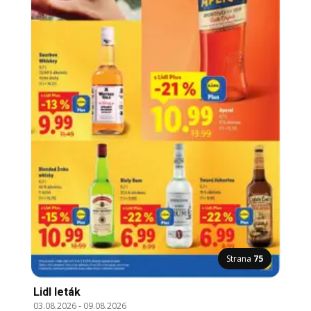
Strana
75
Lidl leták
03.08.2026
-
09.08.2026