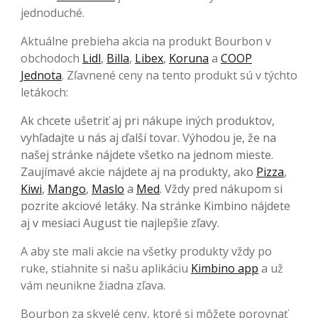
jednoduché.
Aktuálne prebieha akcia na produkt Bourbon v
obchodoch
Lidl
,
Billa
,
Libex
,
Koruna
a
COOP
Jednota
. Zľavnené ceny na tento produkt sú v týchto
letákoch:
Ak chcete ušetriť aj pri nákupe iných produktov,
vyhľadajte u nás aj ďalší tovar. Výhodou je, že na
našej stránke nájdete všetko na jednom mieste.
Zaujímavé akcie nájdete aj na produkty, ako
Pizza
,
Kiwi
,
Mango
,
Maslo
a
Med
. Vždy pred nákupom si
pozrite akciové letáky. Na stránke Kimbino nájdete
aj v mesiaci August tie najlepšie zľavy.
A aby ste mali akcie na všetky produkty vždy po
ruke, stiahnite si našu aplikáciu
Kimbino app
a už
vám neunikne žiadna zľava.
Bourbon za skvelé ceny, ktoré si môžete porovnať