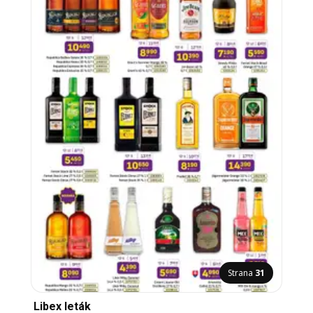
Strana
31
Libex leták