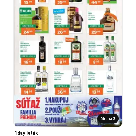
Strana
2
1day leták