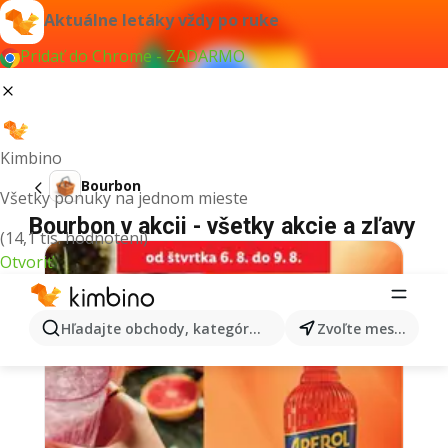
Aktuálne letáky vždy po ruke
Pridať do Chrome - ZADARMO
Kimbino
Bourbon
Všetky ponuky na jednom mieste
Bourbon v akcii - všetky akcie a zľavy
(14,1 tis. hodnotení)
Otvoriť
Hľadajte obchody, kategórie, produkty...
Zvoľte mesto