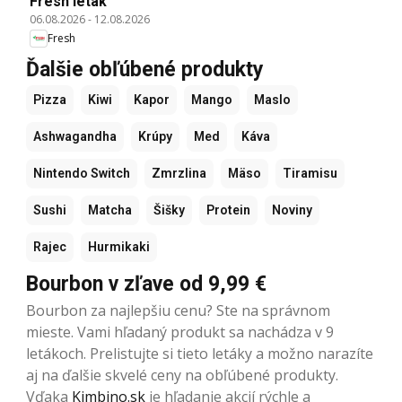
Fresh leták
06.08.2026
-
12.08.2026
Fresh
Ďalšie obľúbené produkty
Pizza
Kiwi
Kapor
Mango
Maslo
Ashwagandha
Krúpy
Med
Káva
Nintendo Switch
Zmrzlina
Mäso
Tiramisu
Sushi
Matcha
Šišky
Protein
Noviny
Rajec
Hurmikaki
Bourbon v zľave od 9,99 €
Bourbon za najlepšiu cenu? Ste na správnom
mieste. Vami hľadaný produkt sa nachádza v 9
letákoch. Prelistujte si tieto letáky a možno narazíte
aj na ďalšie skvelé ceny na obľúbené produkty.
Vďaka
Kimbino.sk
je hľadanie akcií rýchle a