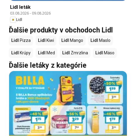
Lidl leták
03.08.2026
-
09.08.2026
Lidl
Ďalšie produkty v obchodoch Lidl
Lidl
Pizza
Lidl
Kiwi
Lidl
Mango
Lidl
Maslo
Lidl
Krúpy
Lidl
Med
Lidl
Zmrzlina
Lidl
Mäso
Ďalšie letáky z kategórie