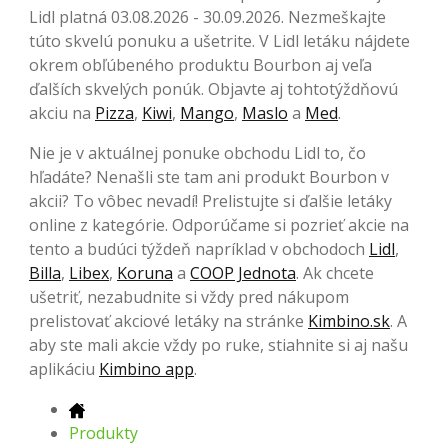
Lidl platná 03.08.2026 - 30.09.2026. Nezmeškajte
túto skvelú ponuku a ušetrite. V Lidl letáku nájdete
okrem obľúbeného produktu Bourbon aj veľa
ďalších skvelých ponúk. Objavte aj tohtotýždňovú
akciu na
Pizza
,
Kiwi
,
Mango
,
Maslo
a
Med
.
Nie je v aktuálnej ponuke obchodu Lidl to, čo
hľadáte? Nenašli ste tam ani produkt Bourbon v
akcii? To vôbec nevadí! Prelistujte si ďalšie letáky
online z kategórie. Odporúčame si pozrieť akcie na
tento a budúci týždeň napríklad v obchodoch
Lidl
,
Billa
,
Libex
,
Koruna
a
COOP Jednota
. Ak chcete
ušetriť, nezabudnite si vždy pred nákupom
prelistovať akciové letáky na stránke
Kimbino.sk
. A
aby ste mali akcie vždy po ruke, stiahnite si aj našu
aplikáciu
Kimbino app
.
Produkty