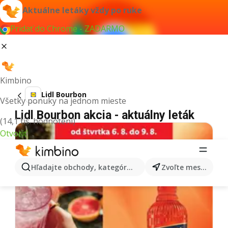
Aktuálne letáky vždy po ruke
Pridať do Chrome - ZADARMO
Kimbino
Lidl Bourbon
Všetky ponuky na jednom mieste
Lidl Bourbon akcia - aktuálny leták
(14,1 tis. hodnotení)
Otvoriť
Hľadajte obchody, kategórie, produkty...
Zvoľte mesto