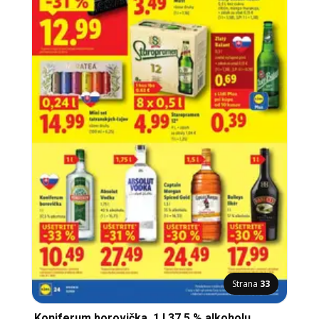
Strana
33
Koniferum borovička, 1 l 37,5 % alkoholu