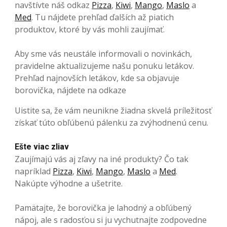
navštívte náš odkaz
Pizza
,
Kiwi
,
Mango
,
Maslo
a
Med
. Tu nájdete prehľad ďalších až piatich
produktov, ktoré by vás mohli zaujímať.
Aby sme vás neustále informovali o novinkách,
pravidelne aktualizujeme našu ponuku letákov.
Prehľad najnovších letákov, kde sa objavuje
borovička, nájdete na odkaze
Uistite sa, že vám neunikne žiadna skvelá príležitosť
získať túto obľúbenú pálenku za zvýhodnenú cenu.
Ešte viac zliav
Zaujímajú vás aj zľavy na iné produkty? Čo tak
napríklad
Pizza
,
Kiwi
,
Mango
,
Maslo
a
Med
.
Nakúpte výhodne a ušetrite.
Pamätajte, že borovička je lahodný a obľúbený
nápoj, ale s radosťou si ju vychutnajte zodpovedne