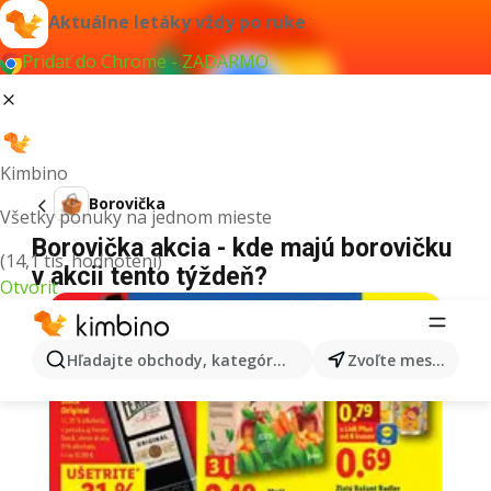
Aktuálne letáky vždy po ruke
Pridať do Chrome - ZADARMO
Kimbino
Borovička
Všetky ponuky na jednom mieste
Borovička akcia - kde majú borovičku
(14,1 tis. hodnotení)
v akcii tento týždeň?
Otvoriť
Hľadajte obchody, kategórie, produkty...
Zvoľte mesto