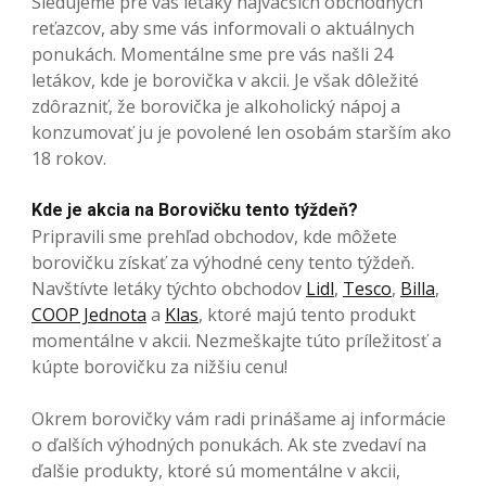
Sledujeme pre vás letáky najväčších obchodných
reťazcov, aby sme vás informovali o aktuálnych
ponukách. Momentálne sme pre vás našli 24
letákov, kde je borovička v akcii. Je však dôležité
zdôrazniť, že borovička je alkoholický nápoj a
konzumovať ju je povolené len osobám starším ako
18 rokov.
Kde je akcia na Borovičku tento týždeň?
Pripravili sme prehľad obchodov, kde môžete
borovičku získať za výhodné ceny tento týždeň.
Navštívte letáky týchto obchodov
Lidl
,
Tesco
,
Billa
,
COOP Jednota
a
Klas
, ktoré majú tento produkt
momentálne v akcii. Nezmeškajte túto príležitosť a
kúpte borovičku za nižšiu cenu!
Okrem borovičky vám radi prinášame aj informácie
o ďalších výhodných ponukách. Ak ste zvedaví na
ďalšie produkty, ktoré sú momentálne v akcii,