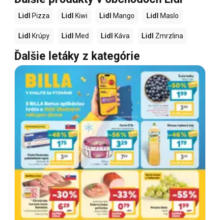
Lidl
Pizza
Lidl
Kiwi
Lidl
Mango
Lidl
Maslo
Lidl
Krúpy
Lidl
Med
Lidl
Káva
Lidl
Zmrzlina
Ďalšie letáky z kategórie