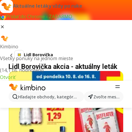
Aktuálne letáky vždy po ruke
Pridať do Chrome - ZADARMO
Kimbino
Lidl Borovička
Všetky ponuky na jednom mieste
Lidl Borovička akcia - aktuálny leták
(14,1 tis. hodnotení)
Otvoriť
Hľadajte obchody, kategórie, produkty...
Zvoľte mesto