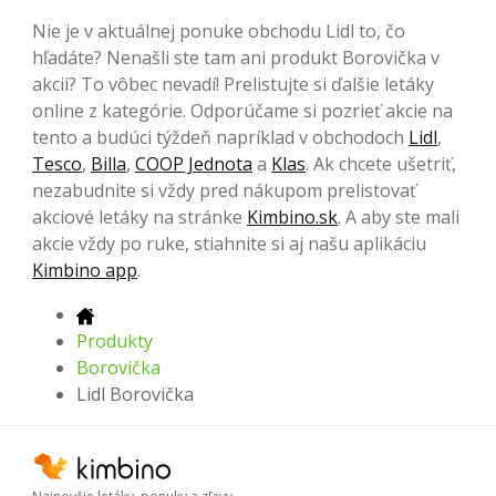
Nie je v aktuálnej ponuke obchodu Lidl to, čo
hľadáte? Nenašli ste tam ani produkt Borovička v
akcii? To vôbec nevadí! Prelistujte si ďalšie letáky
online z kategórie. Odporúčame si pozrieť akcie na
tento a budúci týždeň napríklad v obchodoch
Lidl
,
Tesco
,
Billa
,
COOP Jednota
a
Klas
. Ak chcete ušetriť,
nezabudnite si vždy pred nákupom prelistovať
akciové letáky na stránke
Kimbino.sk
. A aby ste mali
akcie vždy po ruke, stiahnite si aj našu aplikáciu
Kimbino app
.
Produkty
Borovička
Lidl Borovička