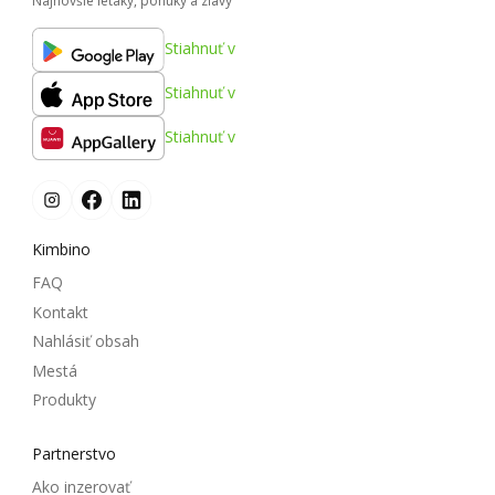
Najnovšie letáky, ponuky a zľavy
Stiahnuť v
Stiahnuť v
Stiahnuť v
Kimbino
FAQ
Kontakt
Nahlásiť obsah
Mestá
Produkty
Partnerstvo
Ako inzerovať