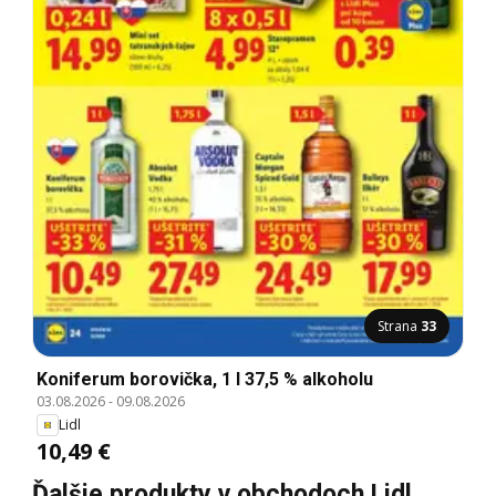
Strana
33
Koniferum borovička, 1 l 37,5 % alkoholu
03.08.2026
-
09.08.2026
Lidl
10,49 €
Ďalšie produkty v obchodoch Lidl