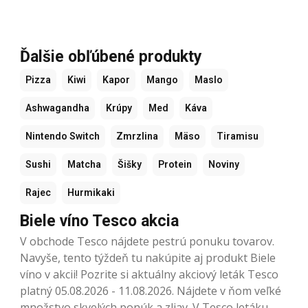
Ďalšie obľúbené produkty
Pizza
Kiwi
Kapor
Mango
Maslo
Ashwagandha
Krúpy
Med
Káva
Nintendo Switch
Zmrzlina
Mäso
Tiramisu
Sushi
Matcha
Šišky
Protein
Noviny
Rajec
Hurmikaki
Biele víno Tesco akcia
V obchode Tesco nájdete pestrú ponuku tovarov.
Navyše, tento týždeň tu nakúpite aj produkt Biele
víno v akcii! Pozrite si aktuálny akciový leták Tesco
platný 05.08.2026 - 11.08.2026. Nájdete v ňom veľké
množstvo skvelých ponúk a zliav. V Tesco letáku