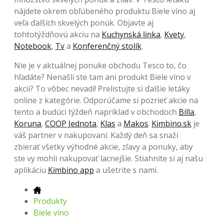
nájdete okrem obľúbeného produktu Biele víno aj
veľa ďalších skvelých ponúk. Objavte aj
tohtotýždňovú akciu na
Kuchynská linka
,
Kvety
,
Notebook
,
Tv
a
Konferenčný stolík
.
Nie je v aktuálnej ponuke obchodu Tesco to, čo
hľadáte? Nenašli ste tam ani produkt Biele víno v
akcii? To vôbec nevadí! Prelistujte si ďalšie letáky
online z kategórie. Odporúčame si pozrieť akcie na
tento a budúci týždeň napríklad v obchodoch
Billa
,
Koruna
,
COOP Jednota
,
Klas
a
Makos
.
Kimbino.sk
je
váš partner v nakupovaní. Každý deň sa snaží
zbierať všetky výhodné akcie, zľavy a ponuky, aby
ste vy mohli nakupovať lacnejšie. Stiahnite si aj našu
aplikáciu
Kimbino app
a ušetrite s nami.
Produkty
Biele víno