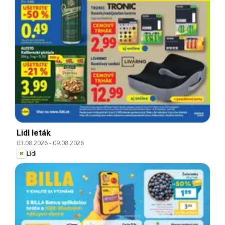
Lidl leták
03.08.2026
-
09.08.2026
Lidl