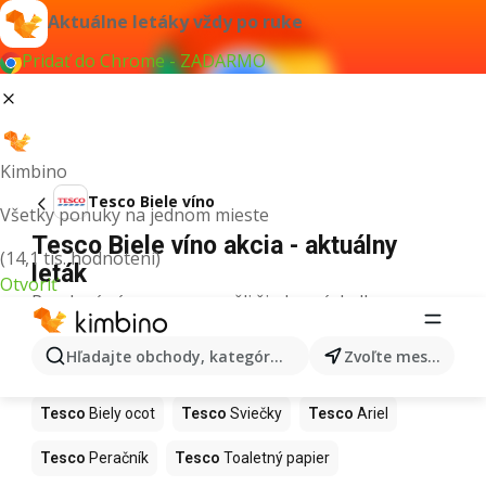
Aktuálne letáky vždy po ruke
Pridať do Chrome - ZADARMO
Kimbino
Tesco Biele víno
Všetky ponuky na jednom mieste
Tesco Biele víno akcia - aktuálny
(14,1 tis. hodnotení)
leták
Otvoriť
Pre daný výraz sme nenašli žiadne výsledky.
Ďalšie produkty v obchodoch Tesco
Hľadajte obchody, kategórie, produkty...
Zvoľte mesto
Tesco
Mop
Tesco
Torty
Tesco
Ryby
Tesco
Biely ocot
Tesco
Sviečky
Tesco
Ariel
Tesco
Peračník
Tesco
Toaletný papier