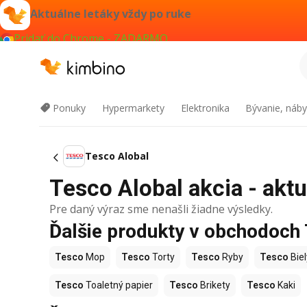
Aktuálne letáky vždy po ruke
Pridať do Chrome - ZADARMO
Ponuky
Hypermarkety
Elektronika
Bývanie, náby
Tesco Alobal
Tesco Alobal akcia - aktu
Pre daný výraz sme nenašli žiadne výsledky.
Ďalšie produkty v obchodoch
Tesco
Mop
Tesco
Torty
Tesco
Ryby
Tesco
Biel
Tesco
Toaletný papier
Tesco
Brikety
Tesco
Kaki