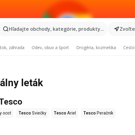
Hľadajte obchody, kategórie, produkty...
Zvoľt
tok, záhrada
Odev, obuv a šport
Drogéria, kozmetika
Cesto
álny leták
 Tesco
y ocot
Tesco
Sviečky
Tesco
Ariel
Tesco
Peračník