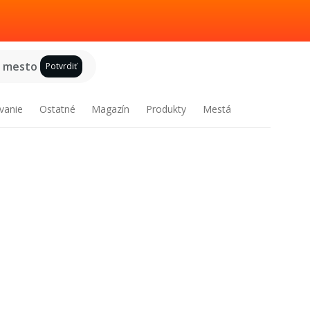
e mesto
Potvrdiť
vanie
Ostatné
Magazín
Produkty
Mestá