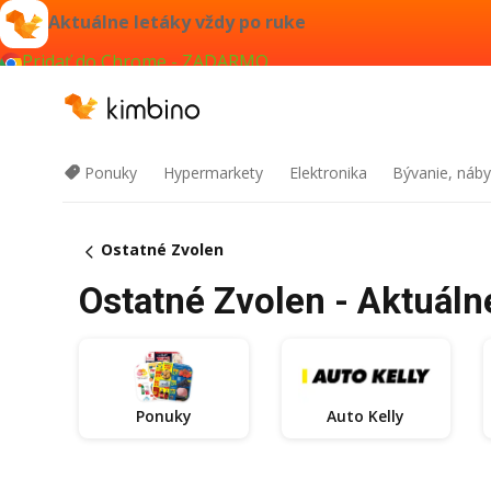
Aktuálne letáky vždy po ruke
Pridať do Chrome - ZADARMO
Ponuky
Hypermarkety
Elektronika
Bývanie, náby
Ostatné Zvolen
Ostatné Zvolen - Aktuáln
Ponuky
Auto Kelly