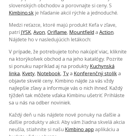
slovenských obchodov a porovnajte si ceny. S
Kimbino.sk
je hľadanie akcií rýchle a jednoduché.
Medzi reťazce, ktoré majú produkt Kefa v zľave,
patrí
JYSK
,
Avon
,
Oriflame
,
Mountfield
a
Action
.
Nájdete ho v nasledujúcich letákoch:
V prípade, že potrebujete toho nakúpiť viac, kliknite
na ktorýkoľvek obchod a na jeho katalógy. Pozrite
si ponuku napríklad aj na produkty
Kuchynská
linka
,
Kvety
,
Notebook
,
Tv
a
Konferenčný stolík
a
objavte skvelé ceny. Kimbino nájde za vás vždy
najlepšie zľavy a informuje vás o nich ihneď. Každý
týždeň tak môžete vďaka Kimbinu ušetriť. Prihláste
sa u nás na odber noviniek.
Každý deň u nás nájdete nové ponuky na ďalšie a
ďalšie produkty v akcii. Aby vám žiadna skvelá akcia
neušla, stiahnite si našu
Kimbino app
aplikáciu a