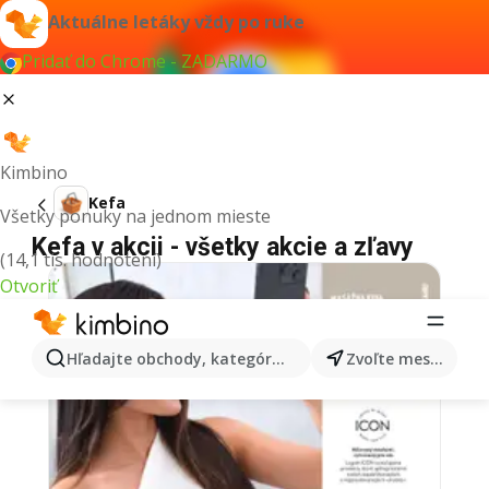
Aktuálne letáky vždy po ruke
Pridať do Chrome - ZADARMO
Kimbino
Kefa
Všetky ponuky na jednom mieste
Kefa v akcii - všetky akcie a zľavy
(14,1 tis. hodnotení)
Otvoriť
Hľadajte obchody, kategórie, produkty...
Zvoľte mesto