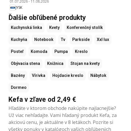
01.07.2026
-
11.08.2026
JYSK
Ďalšie obľúbené produkty
Kuchynská linka
Kvety
Konferenčný stolík
Kuchyňa
Notebook
Tv
Parkside
Xxl lux
Posteľ
Komoda
Pumpa
Kreslo
Obývacia stena
Knižnica
Stojan na kvety
Bazény
Vírivka
Hojdacie kreslo
Nábytok
Dormeo
Kefa v zľave od 2,49 €
Hľadáte v ktorom obchode nakúpite najlacnejšie?
Už viac nehľadajte. Vami hľadaný produkt Kefa, za
akciovú cenu, je aktuálne v 8 letákoch. Pozrite si
všetky ponuky v katalógoch vašich obľúbených