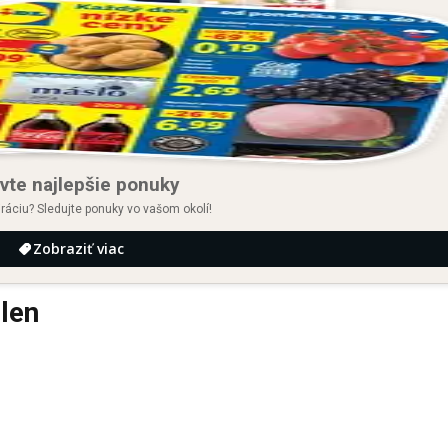
vte najlepšie ponuky
iráciu? Sledujte ponuky vo vašom okolí!
Zobraziť viac
len