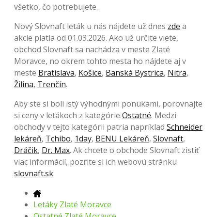
všetko, čo potrebujete.
Nový Slovnaft leták u nás nájdete už dnes
zde
a
akcie platia od 01.03.2026. Ako už určite viete,
obchod Slovnaft sa nachádza v meste Zlaté
Moravce, no okrem tohto mesta ho nájdete aj v
meste
Bratislava
,
Košice
,
Banská Bystrica
,
Nitra
,
Žilina
,
Trenčín
.
Aby ste si boli istý výhodnými ponukami, porovnajte
si ceny v letákoch z kategórie
Ostatné
. Medzi
obchody v tejto kategórii patria napríklad
Schneider
lekáreň
,
Tchibo
,
1day
,
BENU Lekáreň
,
Slovnaft
,
Dráčik
,
Dr. Max
. Ak chcete o obchode Slovnaft zistiť
viac informácií, pozrite si ich webovú stránku
slovnaft.sk
.
Letáky Zlaté Moravce
Ostatné Zlaté Moravce