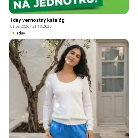
1day vernostný katalóg
01.08.2026
-
31.10.2026
1day