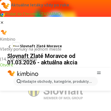
Aktuálne letáky vždy po ruke
Pridať do Chrome - ZADARMO
Kimbino
Slovnaft Zlaté Moravce
Všetky ponuky na jednom mieste
Slovnaft Zlaté Moravce od
(14,1 tis. hodnotení)
01.03.2026 - aktuálna akcia
Otvoriť
REKLAMA
Hľadajte obchody, kategórie, produkty...