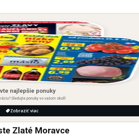
vte najlepšie ponuky
iráciu? Sledujte ponuky vo vašom okolí!
Zobraziť viac
te Zlaté Moravce