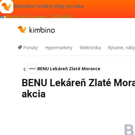
Aktuálne letáky vždy po ruke
Pridať do Chrome - ZADARMO
Ponuky
Hypermarkety
Elektronika
Bývanie, náby
BENU Lekáreň Zlaté Moravce
BENU Lekáreň Zlaté Mora
akcia