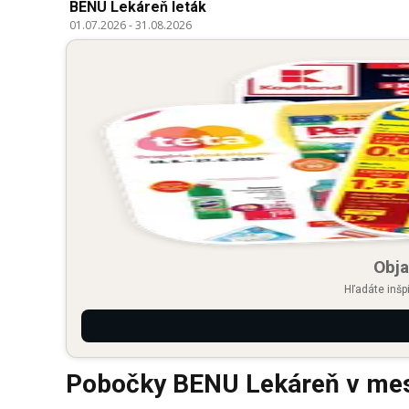
BENU Lekáreň leták
01.07.2026
-
31.08.2026
Obja
Hľadáte inšp
Pobočky BENU Lekáreň v mes