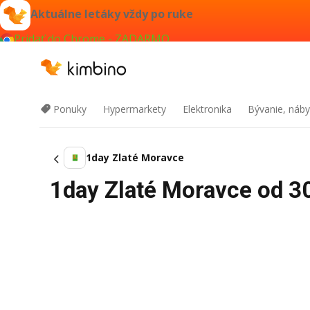
Aktuálne letáky vždy po ruke
Pridať do Chrome - ZADARMO
Ponuky
Hypermarkety
Elektronika
Bývanie, náby
1day Zlaté Moravce
1day Zlaté Moravce od 30