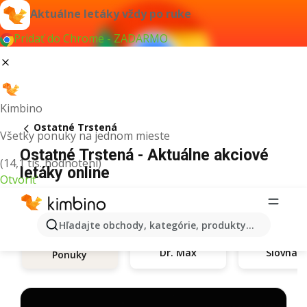
Aktuálne letáky vždy po ruke
Pridať do Chrome - ZADARMO
Kimbino
Ostatné Trstená
Všetky ponuky na jednom mieste
Ostatné Trstená - Aktuálne akciové
(14,1 tis. hodnotení)
letáky online
Otvoriť
Hľadajte obchody, kategórie, produkty...
Dr. Max
Slovnaft
Ponuky