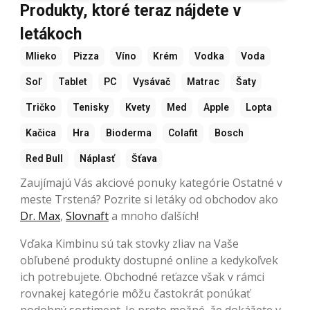
Produkty, ktoré teraz nájdete v
letákoch
Mlieko
Pizza
Víno
Krém
Vodka
Voda
Soľ
Tablet
PC
Vysávač
Matrac
Šaty
Tričko
Tenisky
Kvety
Med
Apple
Lopta
Kačica
Hra
Bioderma
Colafit
Bosch
Red Bull
Náplasť
Šťava
Zaujímajú Vás akciové ponuky kategórie Ostatné v
meste Trstená? Pozrite si letáky od obchodov ako
Dr. Max
,
Slovnaft
a mnoho ďalších!
Vďaka Kimbinu sú tak stovky zliav na Vaše
obľubené produkty dostupné online a kedykoľvek
ich potrebujete. Obchodné reťazce však v rámci
rovnakej kategórie môžu častokrát ponúkať
podobný sortiment. Je preto možné, že dokážete v