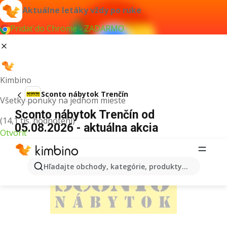
Aktuálne letáky vždy po ruke
Pridať do Chrome - ZADARMO
Kimbino
Sconto nábytok Trenčín
Všetky ponuky na jednom mieste
Sconto nábytok Trenčín od
(14,1 tis. hodnotení)
05.08.2026 - aktuálna akcia
Otvoriť
REKLAMA
Hľadajte obchody, kategórie, produkty...