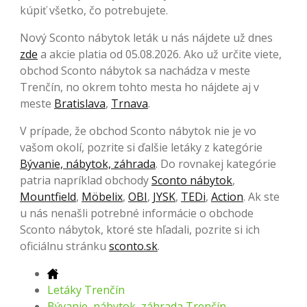
kúpiť všetko, čo potrebujete.
Nový Sconto nábytok leták u nás nájdete už dnes
zde
a akcie platia od 05.08.2026. Ako už určite viete,
obchod Sconto nábytok sa nachádza v meste
Trenčín, no okrem tohto mesta ho nájdete aj v
meste
Bratislava
,
Trnava
.
V prípade, že obchod Sconto nábytok nie je vo
vašom okolí, pozrite si ďalšie letáky z kategórie
Bývanie, nábytok, záhrada
. Do rovnakej kategórie
patria napríklad obchody
Sconto nábytok
,
Mountfield
,
Möbelix
,
OBI
,
JYSK
,
TEDi
,
Action
. Ak ste
u nás nenašli potrebné informácie o obchode
Sconto nábytok, ktoré ste hľadali, pozrite si ich
oficiálnu stránku
sconto.sk
.
Letáky Trenčín
Bývanie, nábytok, záhrada Trenčín