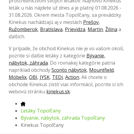
prostredníctvom svojich letákov. Najnovší Kinekus
leták u nás nájdete už dnes a je platný 01.08.2026 -
31.08.2026. Okrem mesta Topoľčany, sa prevádzky
Kinekus nachádzajú aj v mestách
Prešov
,
Ružomberok
,
Bratislava
,
Prievidza
,
Martin
,
Žilina
a
ďalších.
V prípade, že obchod Kinekus nie je vo vašom okolí,
pozrite si ďalšie letáky z kategórie
Bývanie,
nábytok, záhrada
. Do rovnakej kategórie patria
napríklad obchody
Sconto nábytok
,
Mountfield
,
Möbelix
,
OBI
,
JYSK
,
TEDi
,
Action
. Ak chcete o
obchode Kinekus zistiť viac informácií, pozrite si ich
webovú stránku
kinekus.sk
.
Letáky Topoľčany
Bývanie, nábytok, záhrada Topoľčany
Kinekus Topoľčany