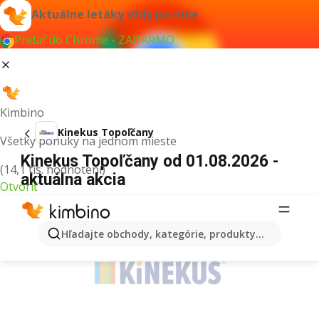
Aktuálne letáky vždy po ruke
Pridať do Chrome - ZADARMO
Kimbino
Kinekus Topoľčany
Všetky ponuky na jednom mieste
Kinekus Topoľčany od 01.08.2026 -
(14,1 tis. hodnotení)
aktuálna akcia
Otvoriť
REKLAMA
Hľadajte obchody, kategórie, produkty...