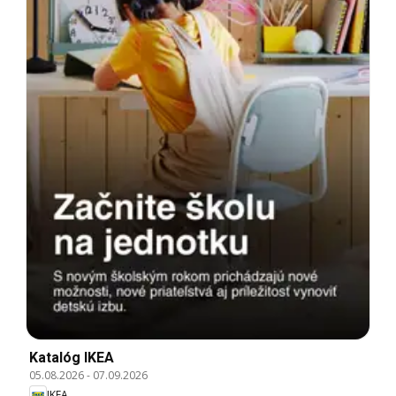
Katalóg IKEA
05.08.2026
-
07.09.2026
IKEA