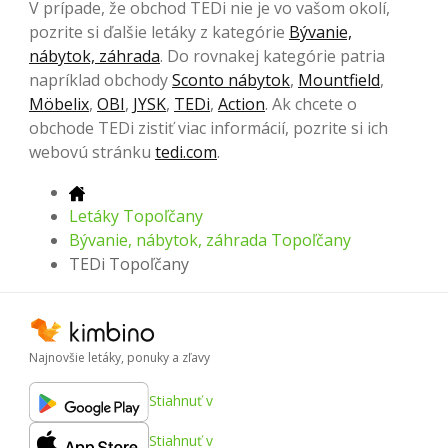
V prípade, že obchod TEDi nie je vo vašom okolí,
pozrite si ďalšie letáky z kategórie
Bývanie,
nábytok, záhrada
. Do rovnakej kategórie patria
napríklad obchody
Sconto nábytok
,
Mountfield
,
Möbelix
,
OBI
,
JYSK
,
TEDi
,
Action
. Ak chcete o
obchode TEDi zistiť viac informácií, pozrite si ich
webovú stránku
tedi.com
.
Letáky Topoľčany
Bývanie, nábytok, záhrada Topoľčany
TEDi Topoľčany
Najnovšie letáky, ponuky a zľavy
Stiahnuť v
Stiahnuť v