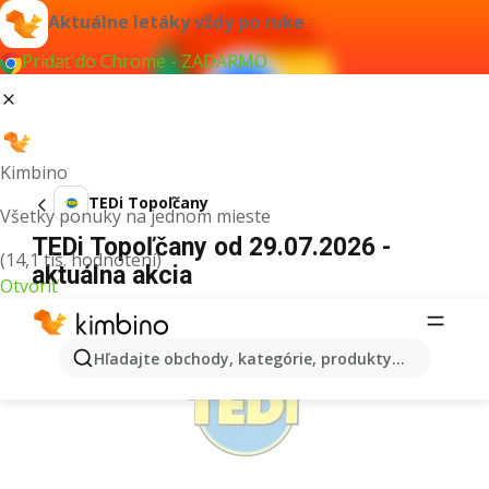
Aktuálne letáky vždy po ruke
Pridať do Chrome - ZADARMO
Kimbino
TEDi Topoľčany
Všetky ponuky na jednom mieste
TEDi Topoľčany od 29.07.2026 -
(14,1 tis. hodnotení)
aktuálna akcia
Otvoriť
REKLAMA
Hľadajte obchody, kategórie, produkty...