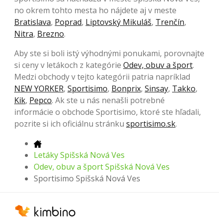
no okrem tohto mesta ho nájdete aj v meste
Bratislava
,
Poprad
,
Liptovský Mikuláš
,
Trenčín
,
Nitra
,
Brezno
.
Aby ste si boli istý výhodnými ponukami, porovnajte
si ceny v letákoch z kategórie
Odev, obuv a šport
.
Medzi obchody v tejto kategórii patria napríklad
NEW YORKER
,
Sportisimo
,
Bonprix
,
Sinsay
,
Takko
,
Kik
,
Pepco
. Ak ste u nás nenašli potrebné
informácie o obchode Sportisimo, ktoré ste hľadali,
pozrite si ich oficiálnu stránku
sportisimo.sk
.
Letáky Spišská Nová Ves
Odev, obuv a šport Spišská Nová Ves
Sportisimo Spišská Nová Ves