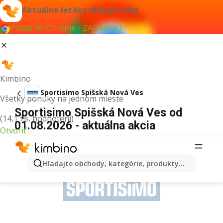
Aktuálne letáky vždy po ruke
Pridať do Chrome - ZADARMO
Kimbino
Sportisimo Spišská Nová Ves
Všetky ponuky na jednom mieste
Sportisimo Spišská Nová Ves od
(14,1 tis. hodnotení)
01.08.2026 - aktuálna akcia
Otvoriť
REKLAMA
Hľadajte obchody, kategórie, produkty...