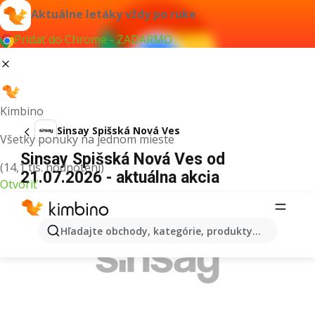
Aktuálne letáky vždy po ruke
Pridať do Chrome - ZADARMO
Kimbino
Sinsay Spišská Nová Ves
Všetky ponuky na jednom mieste
Sinsay Spišská Nová Ves od
(14,1 tis. hodnotení)
21.07.2026 - aktuálna akcia
Otvoriť
REKLAMA
Hľadajte obchody, kategórie, produkty...