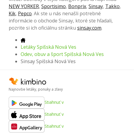
NEW YORKER
,
Sportisimo
,
Bonprix
,
Sinsay
,
Takko
,
Kik
,
Pepco
. Ak ste u nás nenašli potrebné
informácie o obchode Sinsay, ktoré ste hľadali,
pozrite si ich oficiálnu stránku
sinsay.com
.
Letáky Spišská Nová Ves
Odev, obuv a šport Spišská Nová Ves
Sinsay Spišská Nová Ves
Najnovšie letáky, ponuky a zľavy
Stiahnuť v
Stiahnuť v
Stiahnuť v