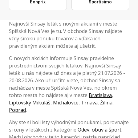
Bonprix
Sportisimo
Najnovší Sinsay leták s novými akciami v meste
Spišská Nová Ves je tu. V obchode Sinsay nájdete
vždy širokú ponuku tovarov a vďaka ich
pravidleným akciám môžete aj ušetriť.
O nových akciách informuje Sinsay pravidelne
prostredníctvom svojich letákov. Najnovší Sinsay
leták u nás nájdete už dnes a je platný 21.07.2026 -
20.08.2026. Ako už určite viete, obchod Sinsay sa
nachádza v meste Spišská Nová Ves, no okrem
tohto mesta ho nájdete aj v meste
Bratislava
,
Liptovský Mikuláš
,
Michalovce
,
Trnava
,
Žilina
,
Poprad
.
Aby ste si boli istý výhodnými ponukami, porovnajte
si ceny v letákoch z kategórie
Odev, obuv a šport
.
Medzi obchody v tejto kategórii patria napríklad