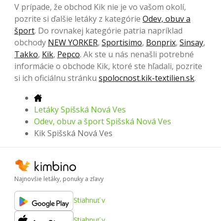
V prípade, že obchod Kik nie je vo vašom okolí,
pozrite si ďalšie letáky z kategórie
Odev, obuv a
šport
. Do rovnakej kategórie patria napríklad
obchody
NEW YORKER
,
Sportisimo
,
Bonprix
,
Sinsay
,
Takko
,
Kik
,
Pepco
. Ak ste u nás nenašli potrebné
informácie o obchode Kik, ktoré ste hľadali, pozrite
si ich oficiálnu stránku
spolocnost.kik-textilien.sk
.
Letáky Spišská Nová Ves
Odev, obuv a šport Spišská Nová Ves
Kik Spišská Nová Ves
Najnovšie letáky, ponuky a zľavy
Stiahnuť v
Stiahnuť v