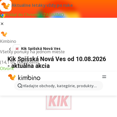
Aktuálne letáky vždy po ruke
Pridať do Chrome - ZADARMO
Kimbino
Kik Spišská Nová Ves
Všetky ponuky na jednom mieste
Kik Spišská Nová Ves od 10.08.2026
(14,1 tis. hodnotení)
- aktuálna akcia
Otvoriť
REKLAMA
Hľadajte obchody, kategórie, produkty...