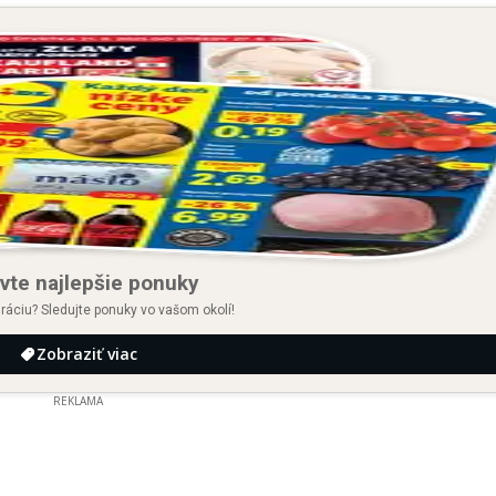
vte najlepšie ponuky
iráciu? Sledujte ponuky vo vašom okolí!
Zobraziť viac
REKLAMA