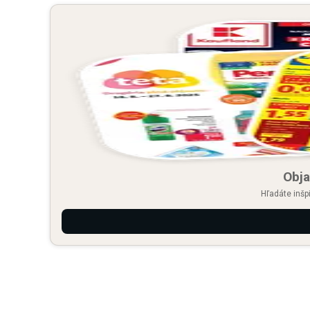
Obja
Hľadáte inšp