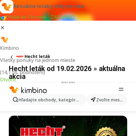
Aktuálne letáky vždy po ruke
Pridať do Chrome - ZADARMO
Kimbino
Hecht leták
Všetky ponuky na jednom mieste
Hecht leták od 19.02.2026 » aktuálna
(14,1 tis. hodnotení)
akcia
Otvoriť
REKLAMA
Hľadajte obchody, kategórie, produkty...
Zvoľte mesto