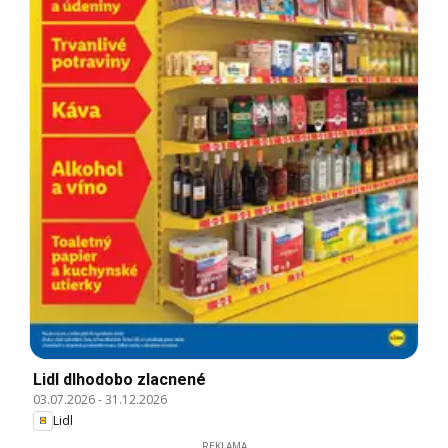
Lidl dlhodobo zlacnené
03.07.2026
-
31.12.2026
Lidl
REKLAMA