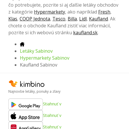
čo potrebujete, pozrite si aj ďalšie letáky obchodov
z kategórie
Hypermarkety
, ako napríklad
Fresh
,
Klas
,
COOP Jednota
,
Tesco
,
Billa
,
Lidl
,
Kaufland
. Ak
chcete o obchode Kaufland zistiť viac informácií,
pozrite si ich webovú stránku
kaufland.sk
.
Letáky Sabinov
Hypermarkety Sabinov
Kaufland Sabinov
Najnovšie letáky, ponuky a zľavy
Stiahnuť v
Stiahnuť v
Stiahnuť v