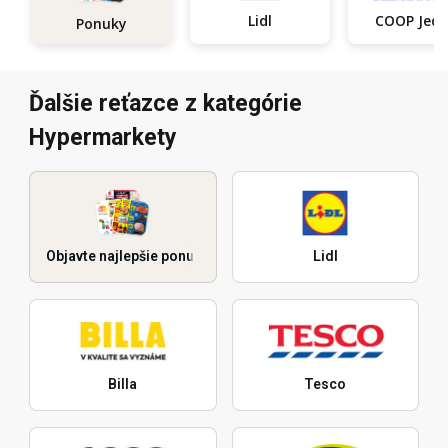
Lidl
COOP Je
Ponuky
Ďalšie reťazce z kategórie
Hypermarkety
Objavte najlepšie ponuky
Lidl
Billa
Tesco