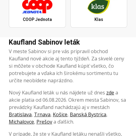
COOP Jednota
Klas
Kaufland Sabinov leták
V meste Sabinov si pre vás pripravil obchod
Kaufland nové akcie aj tento týždeň. Za skvelé ceny
si môžete v obchode Kaufland kúpiť všetko, čo
potrebujete a vďaka ich širokému sortimentu tu
určite neobídete naprázdno.
Nový Kaufland leták u nás nájdete už dnes
zde
a
akcie platia od 06.08.2026. Okrem mesta Sabinov, sa
prevádzky Kaufland nachádzajú aj v mestách
Bratislava
,
Trnava
,
Košice
,
Banská Bystrica
,
Michalovce
,
Prešov
a ďalších.
V prípade, že ste v Kaufland letáku nenašli všetko,