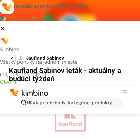
Aktuálne letáky vždy po ruke
Pridať do Chrome - ZADARMO
Kimbino
Kaufland Sabinov
Všetky ponuky na jednom mieste
Kaufland Sabinov leták - aktuálny a
(14,1 tis. hodnotení)
budúci týždeň
Otvoriť
REKLAMA
Hľadajte obchody, kategórie, produkty...