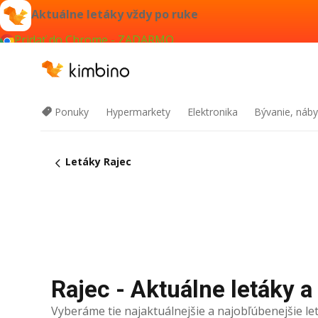
Aktuálne letáky vždy po ruke
Pridať do Chrome - ZADARMO
Ponuky
Hypermarkety
Elektronika
Bývanie, náby
Letáky Rajec
Rajec - Aktuálne letáky a
Vyberáme tie najaktuálnejšie a najobľúbenejšie let