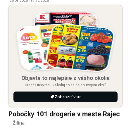
26.03.2026
-
31.12.2026
Objavte to najlepšie z vášho okolia
Hľadáš inšpiráciu? Sleduj čo sa deje v tvojom okolí!
Zobraziť viac
Pobočky 101 drogerie v meste Rajec
Žilina