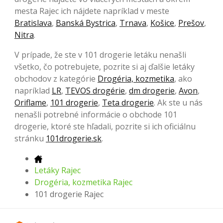
mesta Rajec ich nájdete napríklad v meste
Bratislava
,
Banská Bystrica
,
Trnava
,
Košice
,
Prešov
,
Nitra
.
V prípade, že ste v 101 drogerie letáku nenašli
všetko, čo potrebujete, pozrite si aj ďalšie letáky
obchodov z kategórie
Drogéria, kozmetika
, ako
napríklad
LR
,
TEVOS drogérie
,
dm drogerie
,
Avon
,
Oriflame
,
101 drogerie
,
Teta drogerie
. Ak ste u nás
nenašli potrebné informácie o obchode 101
drogerie, ktoré ste hľadali, pozrite si ich oficiálnu
stránku
101drogerie.sk
.
Letáky Rajec
Drogéria, kozmetika Rajec
101 drogerie Rajec