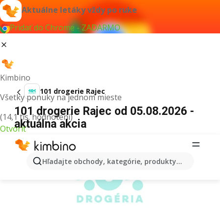
Aktuálne letáky vždy po ruke
Pridať do Chrome - ZADARMO
Kimbino
101 drogerie Rajec
Všetky ponuky na jednom mieste
101 drogerie Rajec od 05.08.2026 -
(14,1 tis. hodnotení)
aktuálna akcia
Otvoriť
REKLAMA
Hľadajte obchody, kategórie, produkty...