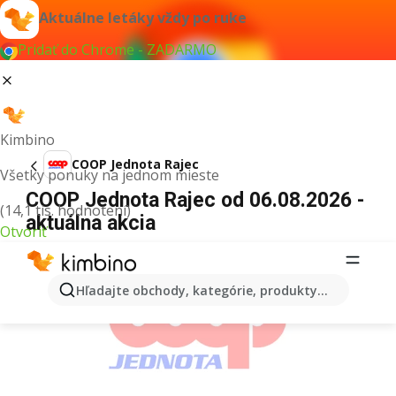
Aktuálne letáky vždy po ruke
Pridať do Chrome - ZADARMO
Kimbino
COOP Jednota Rajec
Všetky ponuky na jednom mieste
COOP Jednota Rajec od 06.08.2026 -
(14,1 tis. hodnotení)
aktuálna akcia
Otvoriť
REKLAMA
Hľadajte obchody, kategórie, produkty...