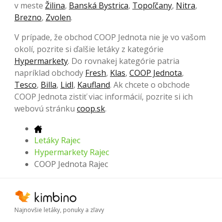
v meste
Žilina
,
Banská Bystrica
,
Topoľčany
,
Nitra
,
Brezno
,
Zvolen
.
V prípade, že obchod COOP Jednota nie je vo vašom
okolí, pozrite si ďalšie letáky z kategórie
Hypermarkety
. Do rovnakej kategórie patria
napríklad obchody
Fresh
,
Klas
,
COOP Jednota
,
Tesco
,
Billa
,
Lidl
,
Kaufland
. Ak chcete o obchode
COOP Jednota zistiť viac informácií, pozrite si ich
webovú stránku
coop.sk
.
Letáky Rajec
Hypermarkety Rajec
COOP Jednota Rajec
Najnovšie letáky, ponuky a zľavy