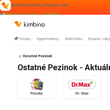
Aktuálne letáky vždy po ruke
Pridať do Chrome - ZADARMO
Ponuky
Hypermarkety
Elektronika
Bývanie, náby
Ostatné Pezinok
Ostatné Pezinok - Aktuál
Ponuky
Dr. Max