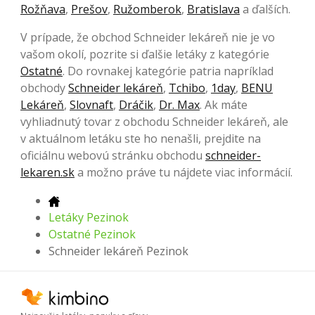
Rožňava
,
Prešov
,
Ružomberok
,
Bratislava
a ďalších.
V prípade, že obchod Schneider lekáreň nie je vo
vašom okolí, pozrite si ďalšie letáky z kategórie
Ostatné
. Do rovnakej kategórie patria napríklad
obchody
Schneider lekáreň
,
Tchibo
,
1day
,
BENU
Lekáreň
,
Slovnaft
,
Dráčik
,
Dr. Max
. Ak máte
vyhliadnutý tovar z obchodu Schneider lekáreň, ale
v aktuálnom letáku ste ho nenašli, prejdite na
oficiálnu webovú stránku obchodu
schneider-
lekaren.sk
a možno práve tu nájdete viac informácií.
Letáky Pezinok
Ostatné Pezinok
Schneider lekáreň Pezinok