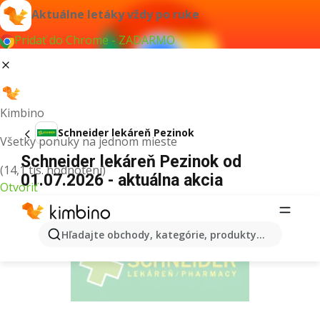
Aktuálne letáky vždy po ruke
Pridať do Chrome - ZADARMO
Kimbino
Schneider lekáreň Pezinok
Všetky ponuky na jednom mieste
Schneider lekáreň Pezinok od
(14,1 tis. hodnotení)
01.07.2026 - aktuálna akcia
Otvoriť
REKLAMA
Hľadajte obchody, kategórie, produkty...