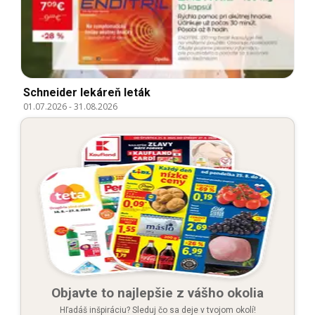
Schneider lekáreň leták
01.07.2026
-
31.08.2026
Objavte to najlepšie z vášho okolia
Hľadáš inšpiráciu? Sleduj čo sa deje v tvojom okolí!