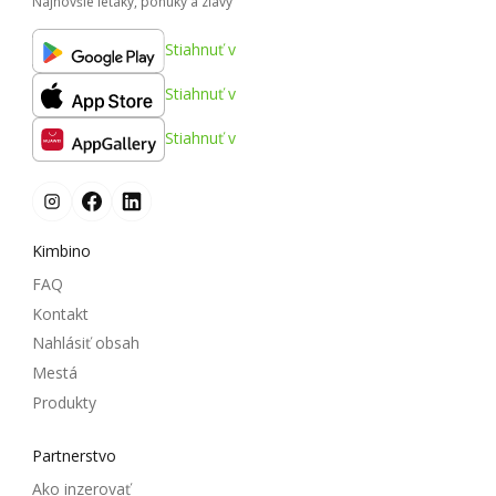
Najnovšie letáky, ponuky a zľavy
Stiahnuť v
Stiahnuť v
Stiahnuť v
Kimbino
FAQ
Kontakt
Nahlásiť obsah
Mestá
Produkty
Partnerstvo
Ako inzerovať