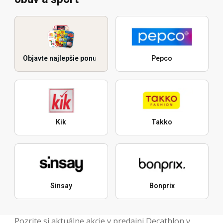
Objavte najlepšie ponuky
Pepco
Kik
Takko
Sinsay
Bonprix
Pozrite si aktuálne akcie v predajni Decathlon v