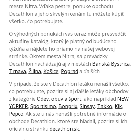
meste Nitra. Vďaka pestrej ponuke obchodu
Decathlon a jeho skvelým cenám tu môžete kúpiť
všetko, čo potrebujete.
O výhodných ponukách vás teraz môže presvedčiť
aktuálny katalóg, ktorý je platný od budúceho
týždňa a nájdete ho priamo na našej webovej
stránke. Okrem mesta Nitra, sa prevádzky
Decathlon nachádzajú aj v mestách
Banská Bystrica
,
Trnava
,
Žilina
,
Košice
,
Poprad
a ďalších.
V prípade, že ste v Decathlon letáku nenašli všetko,
čo potrebujete, pozrite si aj ďalšie letáky obchodov
z kategórie
Odev, obuv a šport
, ako napríklad
NEW
YORKER
,
Sportisimo
,
Bonprix
,
Sinsay
,
Takko
,
Kik
,
Pepco
. Ak ste u nás nenašli potrebné informácie o
obchode Decathlon, ktoré ste hľadali, pozrite si ich
oficiálnu stránku
decathlon.sk
.