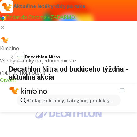
Aktuálne letáky vždy po ruke
Pridať do Chrome - ZADARMO
Kimbino
Decathlon Nitra
Všetky ponuky na jednom mieste
Decathlon Nitra od budúceho týždňa -
(14,1 tis. hodnotení)
aktuálna akcia
Otvoriť
REKLAMA
Hľadajte obchody, kategórie, produkty...