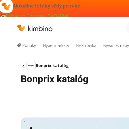
Aktuálne letáky vždy po ruke
Pridať do Chrome - ZADARMO
Ponuky
Hypermarkety
Elektronika
Bývanie, náby
Bonprix katalóg
Bonprix katalóg