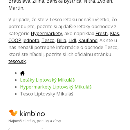
Bratislava
,
Žilina
,
Banská Bystrica
,
Nitra
,
Zvolen
,
Martin
.
V prípade, že ste v Tesco letáku nenašli všetko, čo
potrebujete, pozrite si aj ďalšie letáky obchodov z
kategórie
Hypermarkety
, ako napríklad
Fresh
,
Klas
,
COOP Jednota
,
Tesco
,
Billa
,
Lidl
,
Kaufland
. Ak ste u
nás nenašli potrebné informácie o obchode Tesco,
ktoré ste hľadali, pozrite si ich oficiálnu stránku
tesco.sk
.
Letáky Liptovský Mikuláš
Hypermarkety Liptovský Mikuláš
Tesco Liptovský Mikuláš
Najnovšie letáky, ponuky a zľavy