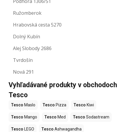
Podhora 1306/51
Ružomberok
Hrabovská cesta 5270
Dolný Kubín
Alej Slobody 2686
Tvrdošín
Nová 291
Vyhľadávané produkty v obchodoch
Tesco
Tesco
Maslo
Tesco
Pizza
Tesco
Kiwi
Tesco
Mango
Tesco
Med
Tesco
Sodastream
Tesco
LEGO
Tesco
Ashwagandha