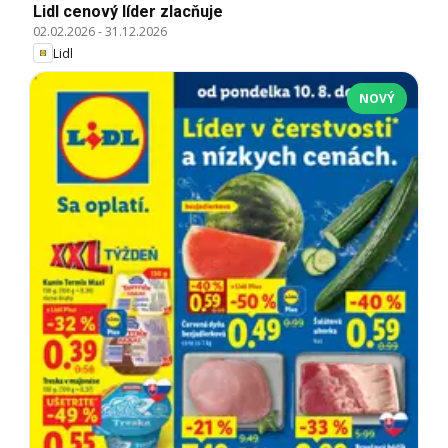
Lidl cenový líder zlacňuje
02.02.2026
-
31.12.2026
Lidl
NOVÝ