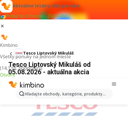
Aktuálne letáky vždy po ruke
Pridať do Chrome - ZADARMO
Kimbino
Tesco Liptovský Mikuláš
Všetky ponuky na jednom mieste
Tesco Liptovský Mikuláš od
(14,1 tis. hodnotení)
05.08.2026 - aktuálna akcia
Otvoriť
REKLAMA
Hľadajte obchody, kategórie, produkty...