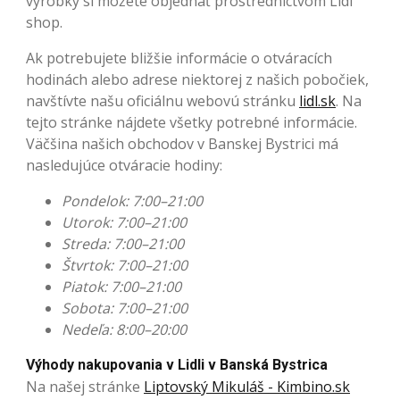
výrobky si môžete objednať prostredníctvom Lidl
shop.
Ak potrebujete bližšie informácie o otváracích
hodinách alebo adrese niektorej z našich pobočiek,
navštívte našu oficiálnu webovú stránku
lidl.sk
. Na
tejto stránke nájdete všetky potrebné informácie.
Väčšina našich obchodov v Banskej Bystrici má
nasledujúce otváracie hodiny:
Pondelok: 7:00–21:00
Utorok: 7:00–21:00
Streda: 7:00–21:00
Štvrtok: 7:00–21:00
Piatok: 7:00–21:00
Sobota: 7:00–21:00
Nedeľa: 8:00–20:00
Výhody nakupovania v Lidli v Banská Bystrica
Na našej stránke
Liptovský Mikuláš - Kimbino.sk