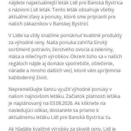
nájdete najaktuálnejší leták Lidl pre Banská Bystrica
s názvom Lidl leták. Tento leták obsahuje všetky
aktuálne zľavy a ponuky, ktoré sme pripravili pre
našich zákazníkov v Banskej Bystrici.
V Lidle sa vždy snažíme ponúknuť kvalitné produkty
za výhodné ceny. Naša ponuka zahŕňa široký
sortiment potravín, čerstvého ovocia a zeleniny,
mäsa a mliečnych výrobkov. Okrem toho sa v našich
regáloch nájde aj domáce spotrebiče, oblečenie,
náradie a mnoho ďalších vecí, ktoré vám spríjemnia
každodenný život.
Nepremeškajte šancu využiť výhodné ponuky v
našom najnovšom letáku. Začiatok platnosti letáka
je naplánovaný na 03.08.2026. Ak kliknete na
nasledujúci odkaz, dostanete sa priamo k
aktuálnemu letáku Lidl pre Banská Bystrica: tu.
Ak hľadáte kvalitné výrobky za skvelé ceny, Lidl je