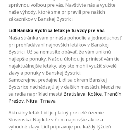
správnou voľbou pre vás. Navštívte nás a využite
naše výhody, ktoré sme pripravili pre našich
zákazníkov v Banskej Bystrici.
Lidl Banská Bystrica leták je tu vždy pre vás
Naša stránka vám prináša pohodlie a jednoduchosť
pri prehľadávaní najnovších letákov v Banskej
Bystrici. Už sa nemusíte obávať, že vám uniknú
najlepšie ponuky. Našou úlohou je priniesť vám tie
najaktuálnejšie letáky, aby ste mohli využiť skvelé
zľavy a ponuky v Banskej Bystrici.
Samozrejme, predajne Lidl sa okrem Banskej
Bystsrice nachádzajú aj v ďalších mestách. Medzi ne
sa radia napríklad mestá
Bratislava
,
Košice
,
Trenčín
,
Prešov
,
Nitra
,
Trnava
.
Aktuálny leták Lidl je platný pre celé územie
Slovenska. Nájdete v ňom najnovšie akcie a
výhodné zľavy. Lidl pripravuje pre každý týždeň