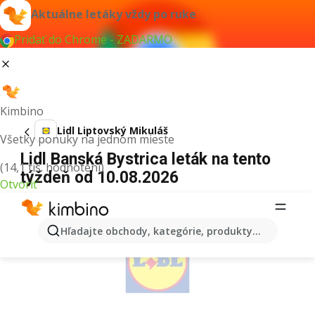
Aktuálne letáky vždy po ruke
Pridať do Chrome - ZADARMO
Kimbino
Lidl Liptovský Mikuláš
Všetky ponuky na jednom mieste
Lidl Banská Bystrica leták na tento
(14,1 tis. hodnotení)
týždeň od 10.08.2026
Otvoriť
REKLAMA
Hľadajte obchody, kategórie, produkty...