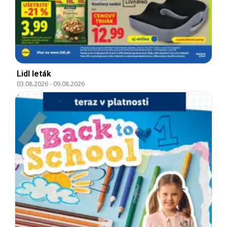
Lidl leták
03.08.2026
-
09.08.2026