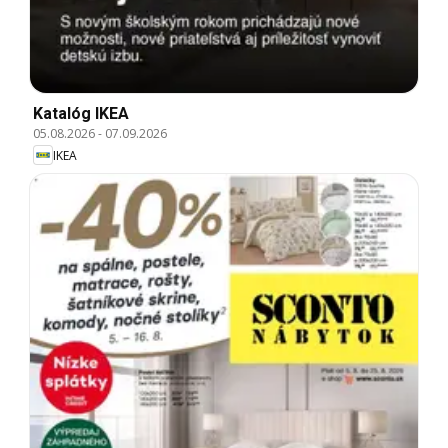
Katalóg IKEA
05.08.2026
-
07.09.2026
IKEA