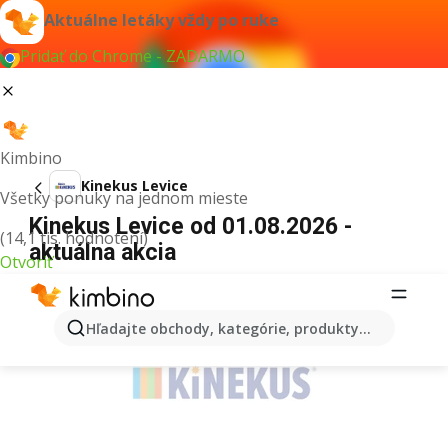
Aktuálne letáky vždy po ruke
Pridať do Chrome - ZADARMO
Kimbino
Kinekus Levice
Všetky ponuky na jednom mieste
Kinekus Levice od 01.08.2026 -
(14,1 tis. hodnotení)
aktuálna akcia
Otvoriť
REKLAMA
Hľadajte obchody, kategórie, produkty...