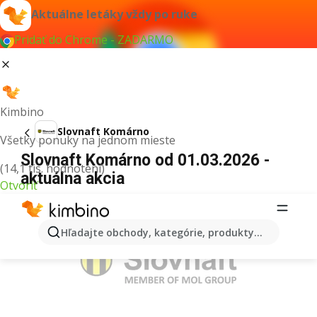
Aktuálne letáky vždy po ruke
Pridať do Chrome - ZADARMO
Kimbino
Slovnaft Komárno
Všetky ponuky na jednom mieste
Slovnaft Komárno od 01.03.2026 -
(14,1 tis. hodnotení)
aktuálna akcia
Otvoriť
REKLAMA
Hľadajte obchody, kategórie, produkty...