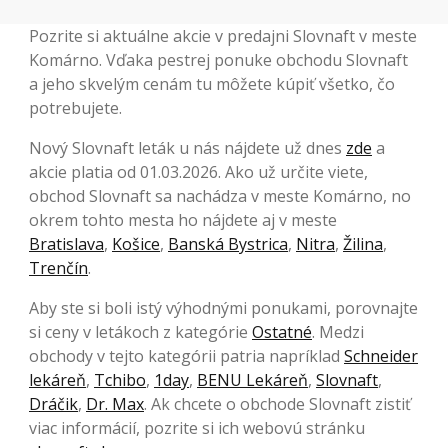
Pozrite si aktuálne akcie v predajni Slovnaft v meste
Komárno. Vďaka pestrej ponuke obchodu Slovnaft
a jeho skvelým cenám tu môžete kúpiť všetko, čo
potrebujete.
Nový Slovnaft leták u nás nájdete už dnes
zde
a
akcie platia od 01.03.2026. Ako už určite viete,
obchod Slovnaft sa nachádza v meste Komárno, no
okrem tohto mesta ho nájdete aj v meste
Bratislava
,
Košice
,
Banská Bystrica
,
Nitra
,
Žilina
,
Trenčín
.
Aby ste si boli istý výhodnými ponukami, porovnajte
si ceny v letákoch z kategórie
Ostatné
. Medzi
obchody v tejto kategórii patria napríklad
Schneider
lekáreň
,
Tchibo
,
1day
,
BENU Lekáreň
,
Slovnaft
,
Dráčik
,
Dr. Max
. Ak chcete o obchode Slovnaft zistiť
viac informácií, pozrite si ich webovú stránku