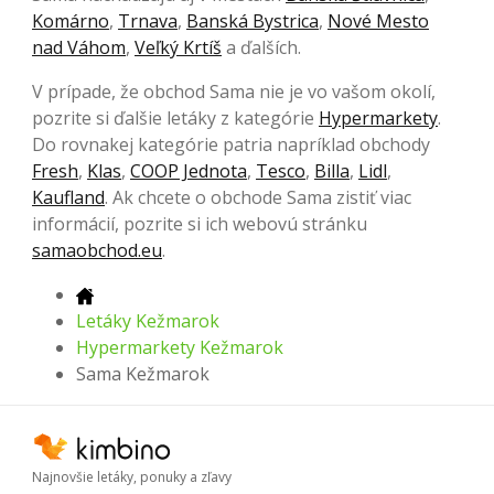
Komárno
,
Trnava
,
Banská Bystrica
,
Nové Mesto
nad Váhom
,
Veľký Krtíš
a ďalších.
V prípade, že obchod Sama nie je vo vašom okolí,
pozrite si ďalšie letáky z kategórie
Hypermarkety
.
Do rovnakej kategórie patria napríklad obchody
Fresh
,
Klas
,
COOP Jednota
,
Tesco
,
Billa
,
Lidl
,
Kaufland
. Ak chcete o obchode Sama zistiť viac
informácií, pozrite si ich webovú stránku
samaobchod.eu
.
Letáky Kežmarok
Hypermarkety Kežmarok
Sama Kežmarok
Najnovšie letáky, ponuky a zľavy