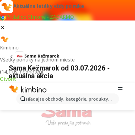
Aktuálne letáky vždy po ruke
Pridať do Chrome - ZADARMO
Kimbino
Sama Kežmarok
Všetky ponuky na jednom mieste
Sama Kežmarok od 03.07.2026 -
(14,1 tis. hodnotení)
aktuálna akcia
Otvoriť
REKLAMA
Hľadajte obchody, kategórie, produkty...