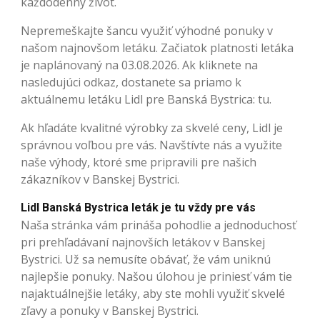
každodenný život.
Nepremeškajte šancu využiť výhodné ponuky v
našom najnovšom letáku. Začiatok platnosti letáka
je naplánovaný na 03.08.2026. Ak kliknete na
nasledujúci odkaz, dostanete sa priamo k
aktuálnemu letáku Lidl pre Banská Bystrica: tu.
Ak hľadáte kvalitné výrobky za skvelé ceny, Lidl je
správnou voľbou pre vás. Navštívte nás a využite
naše výhody, ktoré sme pripravili pre našich
zákazníkov v Banskej Bystrici.
Lidl Banská Bystrica leták je tu vždy pre vás
Naša stránka vám prináša pohodlie a jednoduchosť
pri prehľadávaní najnovších letákov v Banskej
Bystrici. Už sa nemusíte obávať, že vám uniknú
najlepšie ponuky. Našou úlohou je priniesť vám tie
najaktuálnejšie letáky, aby ste mohli využiť skvelé
zľavy a ponuky v Banskej Bystrici.