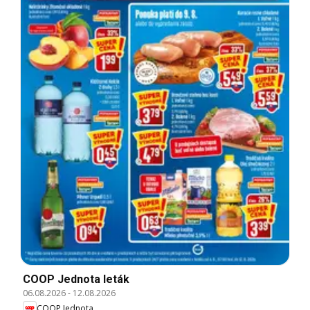
COOP Jednota leták
06.08.2026
-
12.08.2026
COOP Jednota