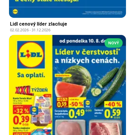
Lidl cenový líder zlacňuje
02.02.2026
-
31.12.2026
NOVÝ