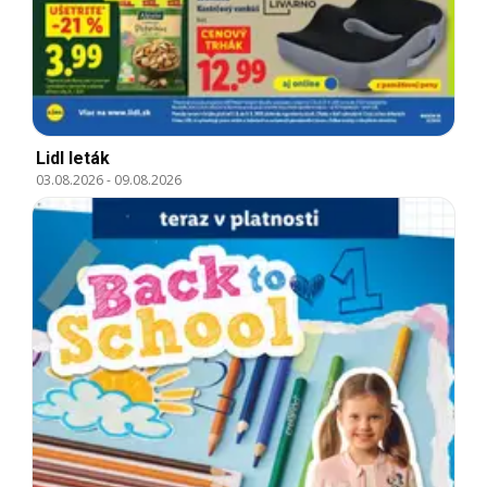
Lidl leták
03.08.2026
-
09.08.2026