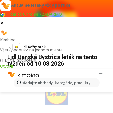
Aktuálne letáky vždy po ruke
Pridať do Chrome - ZADARMO
Kimbino
Lidl Kežmarok
Všetky ponuky na jednom mieste
Lidl Banská Bystrica leták na tento
(14,1 tis. hodnotení)
týždeň od 10.08.2026
Otvoriť
REKLAMA
Hľadajte obchody, kategórie, produkty...