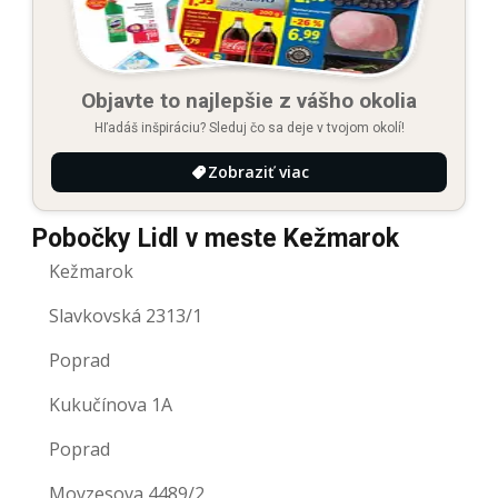
Objavte to najlepšie z vášho okolia
Hľadáš inšpiráciu? Sleduj čo sa deje v tvojom okolí!
Zobraziť viac
Pobočky Lidl v meste Kežmarok
Kežmarok
Slavkovská 2313/1
Poprad
Kukučínova 1A
Poprad
Moyzesova 4489/2